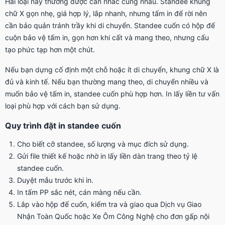
Hai loại này thường được cân nhắc cùng nhau. Standee khung
chữ X gọn nhẹ, giá hợp lý, lắp nhanh, nhưng tấm in để rời nên
cần bảo quản tránh trầy khi di chuyển. Standee cuốn có hộp đế
cuộn bảo vệ tấm in, gọn hơn khi cất và mang theo, nhưng cấu
tạo phức tạp hơn một chút.
Nếu bạn dựng cố định một chỗ hoặc ít di chuyển, khung chữ X là
đủ và kinh tế. Nếu bạn thường mang theo, di chuyển nhiều và
muốn bảo vệ tấm in, standee cuốn phù hợp hơn. In lấy liền tư vấn
loại phù hợp với cách bạn sử dụng.
Quy trình đặt in standee cuốn
Cho biết cỡ standee, số lượng và mục đích sử dụng.
Gửi file thiết kế hoặc nhờ in lấy liền dàn trang theo tỷ lệ
standee cuốn.
Duyệt mẫu trước khi in.
In tấm PP sắc nét, cán màng nếu cần.
Lắp vào hộp đế cuốn, kiểm tra và giao qua Dịch vụ Giao
Nhận Toàn Quốc hoặc Xe Ôm Công Nghệ cho đơn gấp nội