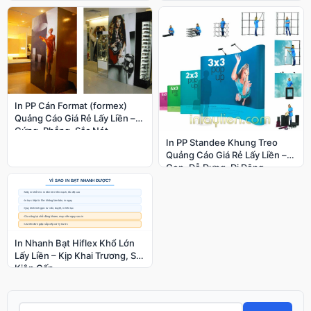
Nét, Màu Đẹp
In PP Cán Format (formex)
Quảng Cáo Giá Rẻ Lấy Liền –
Cứng, Phẳng, Sắc Nét
In PP Standee Khung Treo
Quảng Cáo Giá Rẻ Lấy Liền –
Gọn, Dễ Dựng, Di Động
In Nhanh Bạt Hiflex Khổ Lớn
Lấy Liền – Kịp Khai Trương, Sự
Kiện Gấp