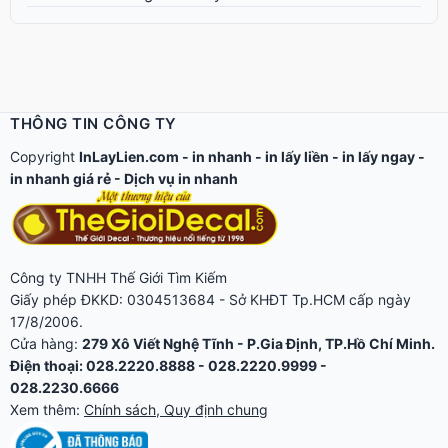
THÔNG TIN CÔNG TY
Copyright
InLayLien.com -
in nhanh
-
in lấy liền
-
in lấy ngay
-
in nhanh giá rẻ
-
Dịch vụ in nhanh
Công ty TNHH Thế Giới Tìm Kiếm
Giấy phép ĐKKD: 0304513684 - Sở KHĐT Tp.HCM cấp ngày
17/8/2006.
Cửa hàng:
279 Xô Viết Nghệ Tĩnh - P.Gia Định, TP.Hồ Chí Minh.
Điện thoại: 028.2220.8888 - 028.2220.9999 -
028.2230.6666
Xem thêm:
Chính sách, Quy định chung