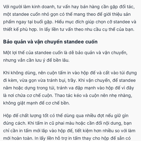
Với người làm kinh doanh, tư vấn hay bán hàng cần gặp đối tác,
một standee cuốn nhỏ gọn có thể mang theo để giới thiệu sản
phẩm ngay tại buổi gặp. Hiểu mục đích giúp chọn cỡ standee và
thiết kế phù hợp. In lấy liền tư vấn theo nhu cầu cụ thể của bạn.
Bảo quản và vận chuyển standee cuốn
Một lợi thế của standee cuốn là dễ bảo quản và vận chuyển,
nhưng vẫn cần lưu ý để bền lâu.
Khi không dùng, nên cuộn tấm in vào hộp đế và cất vào túi đựng
đi kèm, vừa gọn vừa tránh bụi, trầy. Khi vận chuyển, để standee
nằm hoặc dựng trong túi, tránh va đập mạnh vào hộp đế vì đây
là nơi chứa cơ chế cuộn. Thao tác kéo và cuộn nên nhẹ nhàng,
không giật mạnh để cơ chế bền.
Hộp đế chất lượng tốt có thể dùng qua nhiều đợt nếu giữ gìn
đúng cách. Khi tấm in cũ phai màu hoặc cần đổi nội dung, bạn
chỉ cần in tấm mới lắp vào hộp đế, tiết kiệm hơn nhiều so với làm
mới hoàn toàn. In lấy liền hỗ trợ in tấm thay cho hộp đế sẵn có