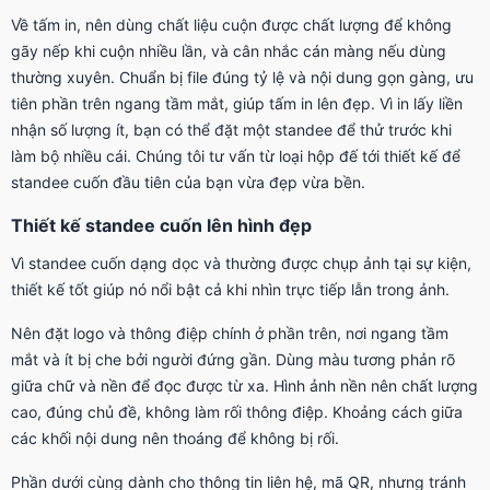
Về tấm in, nên dùng chất liệu cuộn được chất lượng để không
gãy nếp khi cuộn nhiều lần, và cân nhắc cán màng nếu dùng
thường xuyên. Chuẩn bị file đúng tỷ lệ và nội dung gọn gàng, ưu
tiên phần trên ngang tầm mắt, giúp tấm in lên đẹp. Vì in lấy liền
nhận số lượng ít, bạn có thể đặt một standee để thử trước khi
làm bộ nhiều cái. Chúng tôi tư vấn từ loại hộp đế tới thiết kế để
standee cuốn đầu tiên của bạn vừa đẹp vừa bền.
Thiết kế standee cuốn lên hình đẹp
Vì standee cuốn dạng dọc và thường được chụp ảnh tại sự kiện,
thiết kế tốt giúp nó nổi bật cả khi nhìn trực tiếp lẫn trong ảnh.
Nên đặt logo và thông điệp chính ở phần trên, nơi ngang tầm
mắt và ít bị che bởi người đứng gần. Dùng màu tương phản rõ
giữa chữ và nền để đọc được từ xa. Hình ảnh nền nên chất lượng
cao, đúng chủ đề, không làm rối thông điệp. Khoảng cách giữa
các khối nội dung nên thoáng để không bị rối.
Phần dưới cùng dành cho thông tin liên hệ, mã QR, nhưng tránh