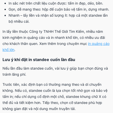
In sắc nét trên chất liệu cuộn được: tấm in đẹp, dẻo, bền.
Gọn, dễ mang theo: hộp đế cuộn bảo vệ tấm in, dựng nhanh.
Nhanh – lấy liền và nhận số lượng ít: hợp cả một standee lẫn
bộ nhiều cái.
In lấy liền thuộc Công ty TNHH Thế Giới Tìm Kiếm, nhiều năm
kinh nghiệm in quảng cáo và in nhanh khổ lớn, có nhiều ưu đãi
cho khách thân quen. Xem thêm trong chuyên mục
in quảng cáo
khổ lớn
.
Lưu ý khi đặt in standee cuốn lần đầu
Nếu lần đầu làm standee cuốn, vài lưu ý giúp bạn chọn đúng và
tránh lãng phí.
Trước tiên, xác định bạn có thường mang theo và di chuyển
không. Nếu có, standee cuốn là lựa chọn tốt nhờ gọn và bảo vệ
tấm in; nếu chỉ dựng cố định một chỗ, standee khung chữ X có
thể đủ và tiết kiệm hơn. Tiếp theo, chọn cỡ standee phù hợp
không gian đặt và nội dung muốn truyền tải.