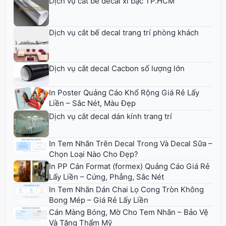
Dịch vụ cắt bế decal xi bạc TP.HCM
Dịch vụ cắt bế decal trang trí phòng khách
Dịch vụ cắt decal Cacbon số lượng lớn
In Poster Quảng Cáo Khổ Rộng Giá Rẻ Lấy
Liền – Sắc Nét, Màu Đẹp
Dịch vụ cắt decal dán kính trang trí
In Tem Nhãn Trên Decal Trong Và Decal Sữa –
Chọn Loại Nào Cho Đẹp?
In PP Cán Format (formex) Quảng Cáo Giá Rẻ
Lấy Liền – Cứng, Phẳng, Sắc Nét
In Tem Nhãn Dán Chai Lọ Cong Tròn Không
Bong Mép – Giá Rẻ Lấy Liền
Cán Màng Bóng, Mờ Cho Tem Nhãn – Bảo Vệ
Và Tăng Thẩm Mỹ