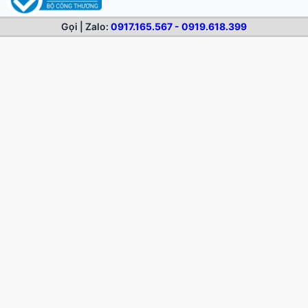
Gọi | Zalo:
0917.165.567 - 0919.618.399
KỸ THUẬT IN ẤN
Bảo Trì Đầu Phun Máy In Khổ Lớn – Giữ Bản In Bền Nét, Đều
Màu
Hệ Màu CMYK Và RGB Trong In – Vì Sao Màn Hình Khác Bản
In
Độ Phân Giải Và DPI Trong In Khổ Lớn – Bao Nhiêu Là Đủ?
Các Loại Mực In Khổ Lớn – Gốc Nước, Dầu, Eco-Solvent, UV,
Latex
In Kỹ Thuật Số Khổ Lớn Là Gì? Nguyên Lý, Ưu Điểm Và Ứng
Dụng
Kỹ Thuật Bóc Tách Decal Sau Cắt (Weeding) Và Dán Chuyển
– Sạch, Đúng
Cài Đặt Lực Dao, Tốc Độ Khi Cắt Decal Cho Sạch Nét, Không