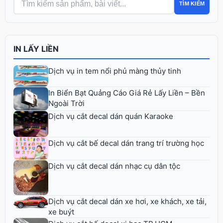
TÌM KIẾM
IN LẤY LIỀN
Dịch vụ in tem nổi phủ màng thủy tinh
In Biển Bạt Quảng Cáo Giá Rẻ Lấy Liền – Bền
Ngoài Trời
Dịch vụ cắt decal dán quán Karaoke
Dịch vụ cắt bế decal dán trang trí trường học
Dịch vụ cắt decal dán nhạc cụ dân tộc
Dịch vụ cắt decal dán xe hơi, xe khách, xe tải,
xe buýt