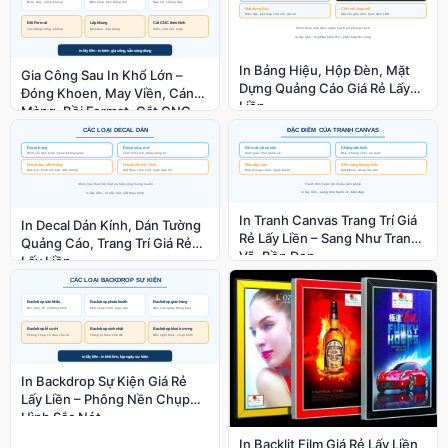
In Bảng Hiệu, Hộp Đèn, Mặt
Gia Công Sau In Khổ Lớn –
Dựng Quảng Cáo Giá Rẻ Lấy
Đóng Khoen, May Viền, Cán
Liền
Màng, Bồi Format, Cắt CNC
In Tranh Canvas Trang Trí Giá
In Decal Dán Kính, Dán Tường
Rẻ Lấy Liền – Sang Như Tranh
Quảng Cáo, Trang Trí Giá Rẻ
Vẽ, Bền Đẹp
Lấy Liền
In Backdrop Sự Kiện Giá Rẻ
Lấy Liền – Phông Nền Chụp
Hình Sắc Nét
In Backlit Film Giá Rẻ Lấy Liền