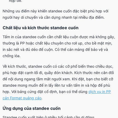
hộp đế.
Những ưu điểm này khiến standee cuốn đặc biệt phù hợp với
người hay di chuyển và cần dựng nhanh tại nhiều địa điểm.
Chất liệu và kích thước standee cuốn
Tấm in của standee cuốn cần chất liệu cuộn được mà không gãy,
thường là PP hoặc chất liệu chuyên cho roll up, cho bề mặt mịn,
in sắc nét và đủ dẻo để cuộn. Có thể cán màng để bảo vệ và
chống lóa.
Về kích thước, standee cuốn có các cỡ phổ biến theo chiều dọc,
phù hợp đặt cạnh lối đi, quầy đón khách. Kích thước nên cân đối
để nội dung ngang tầm mắt người xem. Khi đặt, bạn cho biết cỡ
standee mong muốn để in lấy liền tư vấn tấm in và hộp đế phù
hợp. Với bảng cứng đặt cố định, bạn có thể dùng
dịch vụ in PP
cán Format quảng cáo
.
Ứng dụng của standee cuốn
Standee cuốn xuất hiện ở nhiều bối cảnh cần di động.