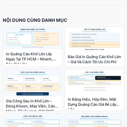
NỘI DUNG CÙNG DANH MỤC
In Quảng Cáo Khổ Lớn Lấy
Báo Giá In Quảng Cáo Khổ Lớn
Ngay Tại TP.HCM – Nhanh,
– Giá Và Cách Tối Ưu Chi Phí
Báo Giá Liền
In Bảng Hiệu, Hộp Đèn, Mặt
Gia Công Sau In Khổ Lớn –
Dựng Quảng Cáo Giá Rẻ Lấy
Đóng Khoen, May Viền, Cán
Liền
Màng, Bồi Format, Cắt CNC