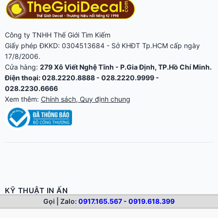
Công ty TNHH Thế Giới Tìm Kiếm
Giấy phép ĐKKD: 0304513684 - Sở KHĐT Tp.HCM cấp ngày
17/8/2006.
Cửa hàng:
279 Xô Viết Nghệ Tĩnh - P.Gia Định, TP.Hồ Chí Minh.
Điện thoại: 028.2220.8888 - 028.2220.9999 -
028.2230.6666
Xem thêm:
Chính sách, Quy định chung
KỸ THUẬT IN ẤN
Gọi | Zalo:
0917.165.567 - 0919.618.399
Bảo Trì Đầu Phun Máy In Khổ Lớn – Giữ Bản In Bền Nét, Đều
Màu