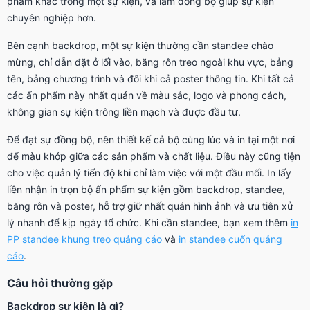
phẩm khác trong một sự kiện, và làm đồng bộ giúp sự kiện
chuyên nghiệp hơn.
Bên cạnh backdrop, một sự kiện thường cần standee chào
mừng, chỉ dẫn đặt ở lối vào, băng rôn treo ngoài khu vực, bảng
tên, bảng chương trình và đôi khi cả poster thông tin. Khi tất cả
các ấn phẩm này nhất quán về màu sắc, logo và phong cách,
không gian sự kiện trông liền mạch và được đầu tư.
Để đạt sự đồng bộ, nên thiết kế cả bộ cùng lúc và in tại một nơi
để màu khớp giữa các sản phẩm và chất liệu. Điều này cũng tiện
cho việc quản lý tiến độ khi chỉ làm việc với một đầu mối. In lấy
liền nhận in trọn bộ ấn phẩm sự kiện gồm backdrop, standee,
băng rôn và poster, hỗ trợ giữ nhất quán hình ảnh và ưu tiên xử
lý nhanh để kịp ngày tổ chức. Khi cần standee, bạn xem thêm
in
PP standee khung treo quảng cáo
và
in standee cuốn quảng
cáo
.
Câu hỏi thường gặp
Backdrop sự kiện là gì?