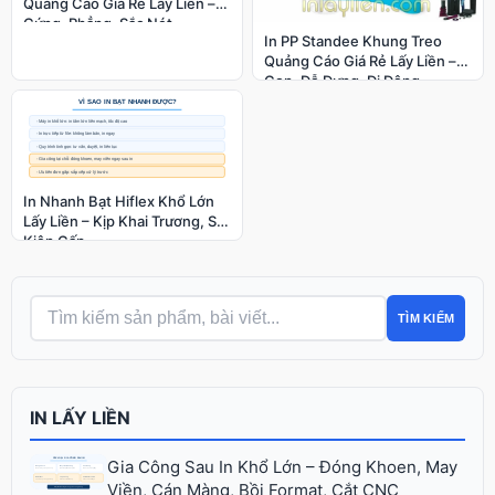
Quảng Cáo Giá Rẻ Lấy Liền –
Cứng, Phẳng, Sắc Nét
In PP Standee Khung Treo
Quảng Cáo Giá Rẻ Lấy Liền –
Gọn, Dễ Dựng, Di Động
In Nhanh Bạt Hiflex Khổ Lớn
Lấy Liền – Kịp Khai Trương, Sự
Kiện Gấp
TÌM KIẾM
IN LẤY LIỀN
Gia Công Sau In Khổ Lớn – Đóng Khoen, May
Viền, Cán Màng, Bồi Format, Cắt CNC