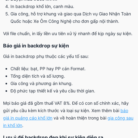
In backdrop khổ lớn, canh màu.
Gia công, hỗ trợ khung và giao qua Dịch vụ Giao Nhận Toàn
Quốc hoặc Xe Ôm Công Nghệ cho đơn gấp nội thành.
Với file chuẩn, in lấy liền ưu tiên xử lý nhanh để kịp ngày sự kiện.
Báo giá in backdrop sự kiện
Giá in backdrop phụ thuộc các yếu tố sau:
Chất liệu: bạt, PP hay PP cán Format.
Tổng diện tích và số lượng.
Gia công và phương án khung.
Độ phức tạp thiết kế và yêu cầu thời gian.
Mọi báo giá đã gồm thuế VAT 8%. Để có con số chính xác, hãy
gửi yêu cầu kèm kích thước và loại sự kiện. Xem thêm bài
báo
giá in quảng cáo khổ lớn
và về hoàn thiện trong bài
gia công sau
in khổ lớn
.
Lưu ý để backdrop đẹp khi sự kiện diễn ra