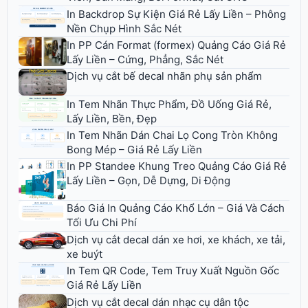
In Backdrop Sự Kiện Giá Rẻ Lấy Liền – Phông
Nền Chụp Hình Sắc Nét
In PP Cán Format (formex) Quảng Cáo Giá Rẻ
Lấy Liền – Cứng, Phẳng, Sắc Nét
Dịch vụ cắt bế decal nhãn phụ sản phẩm
In Tem Nhãn Thực Phẩm, Đồ Uống Giá Rẻ,
Lấy Liền, Bền, Đẹp
In Tem Nhãn Dán Chai Lọ Cong Tròn Không
Bong Mép – Giá Rẻ Lấy Liền
In PP Standee Khung Treo Quảng Cáo Giá Rẻ
Lấy Liền – Gọn, Dễ Dựng, Di Động
Báo Giá In Quảng Cáo Khổ Lớn – Giá Và Cách
Tối Ưu Chi Phí
Dịch vụ cắt decal dán xe hơi, xe khách, xe tải,
xe buýt
In Tem QR Code, Tem Truy Xuất Nguồn Gốc
Giá Rẻ Lấy Liền
Dịch vụ cắt decal dán nhạc cụ dân tộc