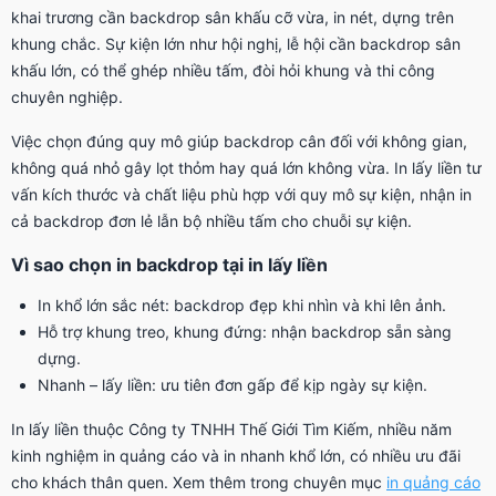
khai trương cần backdrop sân khấu cỡ vừa, in nét, dựng trên
khung chắc. Sự kiện lớn như hội nghị, lễ hội cần backdrop sân
khấu lớn, có thể ghép nhiều tấm, đòi hỏi khung và thi công
chuyên nghiệp.
Việc chọn đúng quy mô giúp backdrop cân đối với không gian,
không quá nhỏ gây lọt thỏm hay quá lớn không vừa. In lấy liền tư
vấn kích thước và chất liệu phù hợp với quy mô sự kiện, nhận in
cả backdrop đơn lẻ lẫn bộ nhiều tấm cho chuỗi sự kiện.
Vì sao chọn in backdrop tại in lấy liền
In khổ lớn sắc nét: backdrop đẹp khi nhìn và khi lên ảnh.
Hỗ trợ khung treo, khung đứng: nhận backdrop sẵn sàng
dựng.
Nhanh – lấy liền: ưu tiên đơn gấp để kịp ngày sự kiện.
In lấy liền thuộc Công ty TNHH Thế Giới Tìm Kiếm, nhiều năm
kinh nghiệm in quảng cáo và in nhanh khổ lớn, có nhiều ưu đãi
cho khách thân quen. Xem thêm trong chuyên mục
in quảng cáo