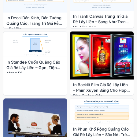
In Tranh Canvas Trang Trí Giá
In Decal Dán Kính, Dán Tường
Rẻ Lấy Liền – Sang Như Tranh
Quảng Cáo, Trang Trí Giá Rẻ
Vẽ, Bền Đẹp
Lấy Liền
In Standee Cuốn Quảng Cáo
Giá Rẻ Lấy Liền – Gọn, Tiện
Mang Đi
In Backlit Film Giá Rẻ Lấy Liền
– Phim Xuyên Sáng Cho Hộp
Đèn Quảng Cáo
In Phun Khổ Rộng Quảng Cáo
Giá Rẻ Lấy Liền – Sắc Nét Trên