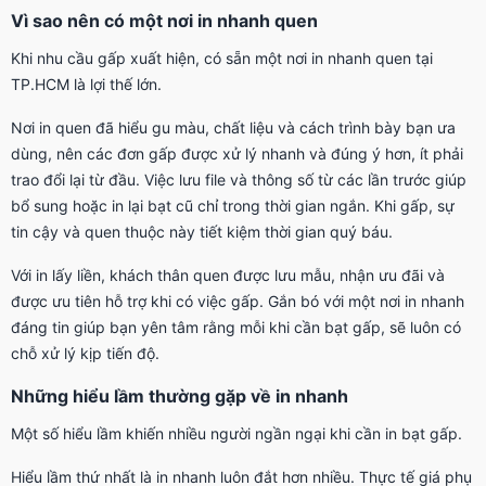
Vì sao nên có một nơi in nhanh quen
Khi nhu cầu gấp xuất hiện, có sẵn một nơi in nhanh quen tại
TP.HCM là lợi thế lớn.
Nơi in quen đã hiểu gu màu, chất liệu và cách trình bày bạn ưa
dùng, nên các đơn gấp được xử lý nhanh và đúng ý hơn, ít phải
trao đổi lại từ đầu. Việc lưu file và thông số từ các lần trước giúp
bổ sung hoặc in lại bạt cũ chỉ trong thời gian ngắn. Khi gấp, sự
tin cậy và quen thuộc này tiết kiệm thời gian quý báu.
Với in lấy liền, khách thân quen được lưu mẫu, nhận ưu đãi và
được ưu tiên hỗ trợ khi có việc gấp. Gắn bó với một nơi in nhanh
đáng tin giúp bạn yên tâm rằng mỗi khi cần bạt gấp, sẽ luôn có
chỗ xử lý kịp tiến độ.
Những hiểu lầm thường gặp về in nhanh
Một số hiểu lầm khiến nhiều người ngần ngại khi cần in bạt gấp.
Hiểu lầm thứ nhất là in nhanh luôn đắt hơn nhiều. Thực tế giá phụ