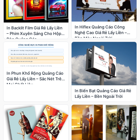
In Hiflex Quảng Cáo Công
In Backlit Film Giá Rẻ Lấy Liền
Nghệ Cao Giá Rẻ Lấy Liền –
– Phim Xuyên Sáng Cho Hộp
Bền Màu Ngoài Trời
Đèn Quảng Cáo
In Phun Khổ Rộng Quảng Cáo
Giá Rẻ Lấy Liền – Sắc Nét Trên
Mọi Chất Liệu
In Biển Bạt Quảng Cáo Giá Rẻ
Lấy Liền – Bền Ngoài Trời