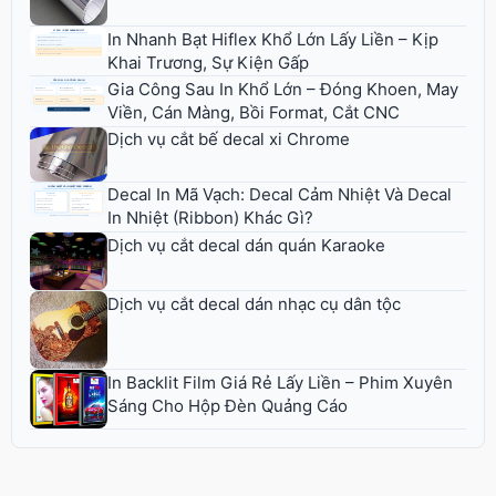
In Nhanh Bạt Hiflex Khổ Lớn Lấy Liền – Kịp
Khai Trương, Sự Kiện Gấp
Gia Công Sau In Khổ Lớn – Đóng Khoen, May
Viền, Cán Màng, Bồi Format, Cắt CNC
Dịch vụ cắt bế decal xi Chrome
Decal In Mã Vạch: Decal Cảm Nhiệt Và Decal
In Nhiệt (Ribbon) Khác Gì?
Dịch vụ cắt decal dán quán Karaoke
Dịch vụ cắt decal dán nhạc cụ dân tộc
In Backlit Film Giá Rẻ Lấy Liền – Phim Xuyên
Sáng Cho Hộp Đèn Quảng Cáo