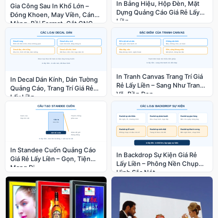
In Bảng Hiệu, Hộp Đèn, Mặt
Gia Công Sau In Khổ Lớn –
Dựng Quảng Cáo Giá Rẻ Lấy
Đóng Khoen, May Viền, Cán
Liền
Màng, Bồi Format, Cắt CNC
In Tranh Canvas Trang Trí Giá
In Decal Dán Kính, Dán Tường
Rẻ Lấy Liền – Sang Như Tranh
Quảng Cáo, Trang Trí Giá Rẻ
Vẽ, Bền Đẹp
Lấy Liền
In Standee Cuốn Quảng Cáo
In Backdrop Sự Kiện Giá Rẻ
Giá Rẻ Lấy Liền – Gọn, Tiện
Lấy Liền – Phông Nền Chụp
Mang Đi
Hình Sắc Nét