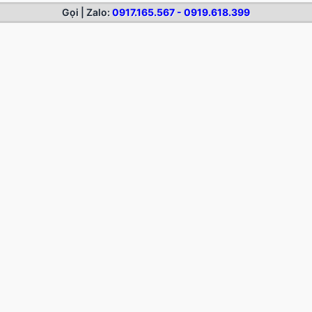
Gọi | Zalo:
0917.165.567 - 0919.618.399
KỸ THUẬT IN ẤN
Bảo Trì Đầu Phun Máy In Khổ Lớn – Giữ Bản In Bền Nét, Đều
Màu
Hệ Màu CMYK Và RGB Trong In – Vì Sao Màn Hình Khác Bản
In
Độ Phân Giải Và DPI Trong In Khổ Lớn – Bao Nhiêu Là Đủ?
Các Loại Mực In Khổ Lớn – Gốc Nước, Dầu, Eco-Solvent, UV,
Latex
In Kỹ Thuật Số Khổ Lớn Là Gì? Nguyên Lý, Ưu Điểm Và Ứng
Dụng
Kỹ Thuật Bóc Tách Decal Sau Cắt (Weeding) Và Dán Chuyển
– Sạch, Đúng
Cài Đặt Lực Dao, Tốc Độ Khi Cắt Decal Cho Sạch Nét, Không
Đứt Đế
Cắt Decal Bằng Laser Và Dao – Ưu Nhược Điểm Và Khi Nào
Dùng Loại Nào