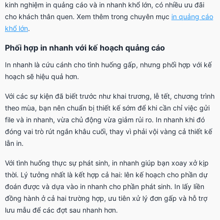
kinh nghiệm in quảng cáo và in nhanh khổ lớn, có nhiều ưu đãi
cho khách thân quen. Xem thêm trong chuyên mục
in quảng cáo
khổ lớn
.
Phối hợp in nhanh với kế hoạch quảng cáo
In nhanh là cứu cánh cho tình huống gấp, nhưng phối hợp với kế
hoạch sẽ hiệu quả hơn.
Với các sự kiện đã biết trước như khai trương, lễ tết, chương trình
theo mùa, bạn nên chuẩn bị thiết kế sớm để khi cần chỉ việc gửi
file và in nhanh, vừa chủ động vừa giảm rủi ro. In nhanh khi đó
đóng vai trò rút ngắn khâu cuối, thay vì phải vội vàng cả thiết kế
lẫn in.
Với tình huống thực sự phát sinh, in nhanh giúp bạn xoay xở kịp
thời. Lý tưởng nhất là kết hợp cả hai: lên kế hoạch cho phần dự
đoán được và dựa vào in nhanh cho phần phát sinh. In lấy liền
đồng hành ở cả hai trường hợp, ưu tiên xử lý đơn gấp và hỗ trợ
lưu mẫu để các đợt sau nhanh hơn.