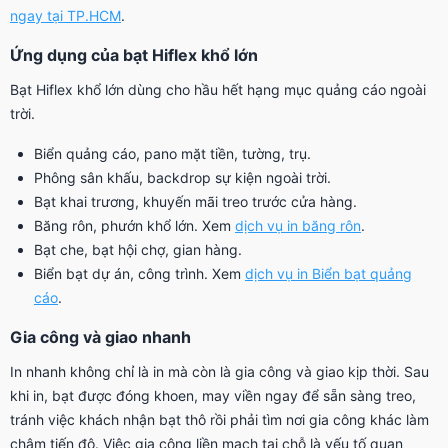
ngay tại TP.HCM
.
Ứng dụng của bạt Hiflex khổ lớn
Bạt Hiflex khổ lớn dùng cho hầu hết hạng mục quảng cáo ngoài
trời.
Biển quảng cáo, pano mặt tiền, tường, trụ.
Phông sân khấu, backdrop sự kiện ngoài trời.
Bạt khai trương, khuyến mãi treo trước cửa hàng.
Băng rôn, phướn khổ lớn. Xem
dịch vụ in băng rôn
.
Bạt che, bạt hội chợ, gian hàng.
Biển bạt dự án, công trình. Xem
dịch vụ in Biển bạt quảng
cáo
.
Gia công và giao nhanh
In nhanh không chỉ là in mà còn là gia công và giao kịp thời. Sau
khi in, bạt được đóng khoen, may viền ngay để sẵn sàng treo,
tránh việc khách nhận bạt thô rồi phải tìm nơi gia công khác làm
chậm tiến độ. Việc gia công liền mạch tại chỗ là yếu tố quan