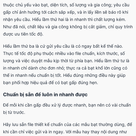
thuộc chủ yếu vào bạt, diện tích, số lượng và gia công; yêu cầu
gấp chỉ ảnh hưởng tới cách sắp xếp, và in lấy liền sẽ báo rõ khi
nhận yêu cầu. Hiểu lầm thứ hai là in nhanh thì chất lượng kém.
Như đã nói, chất liệu và gia công không bị cắt giảm, chỉ quy trình
được ưu tiên tốc độ.
Hiểu lầm thứ ba là cứ gửi yêu cầu là có ngay bất kể thế nào.
Thực tế tốc độ phụ thuộc nhiều vào file chuẩn, kích thước, số
lượng và việc duyệt mẫu kịp thời từ phía bạn. Hiểu lầm thứ tư là
in nhanh chỉ dành cho đơn nhỏ; thực ra cả bạt khổ lớn cũng có
thể in nhanh nếu chuẩn bị tốt. Hiểu đúng những điều này giúp
bạn phối hợp hiệu quả để có bạt gấp đúng hẹn.
Chuẩn bị sẵn để luôn in nhanh được
Để mỗi khi cần gấp đều xử lý được nhanh, bạn nên có vài chuẩn
bị từ trước.
Hãy lưu sẵn file thiết kế chuẩn của các mẫu bạt thường dùng, để
khi cần chỉ việc gửi và in ngay. Với mẫu hay thay nội dung như