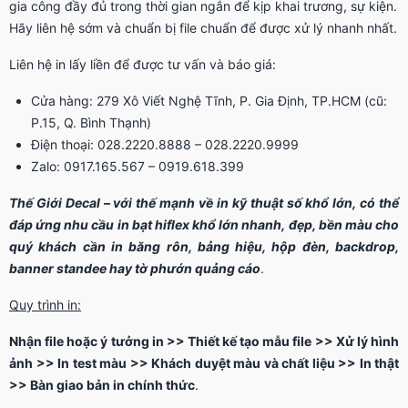
gia công đầy đủ trong thời gian ngắn để kịp khai trương, sự kiện.
Hãy liên hệ sớm và chuẩn bị file chuẩn để được xử lý nhanh nhất.
Liên hệ in lấy liền để được tư vấn và báo giá:
Cửa hàng: 279 Xô Viết Nghệ Tĩnh, P. Gia Định, TP.HCM (cũ:
P.15, Q. Bình Thạnh)
Điện thoại: 028.2220.8888 – 028.2220.9999
Zalo: 0917.165.567 – 0919.618.399
Thế Giới Decal – với thế mạnh về in kỹ thuật số khổ lớn, có thể
đáp ứng nhu cầu in bạt hiflex khổ lớn nhanh, đẹp, bền màu cho
quý khách cần in băng rôn, bảng hiệu, hộp đèn, backdrop,
banner standee hay tờ phướn quảng cáo
.
Quy trình in:
Nhận file hoặc ý tưởng in >> Thiết kế tạo mẫu file >> Xử lý hình
ảnh >> In test màu >> Khách duyệt màu và chất liệu >> In thật
>> Bàn giao bản in chính thức
.