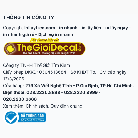
THÔNG TIN CÔNG TY
Copyright
InLayLien.com -
in nhanh
-
in lấy liền
-
in lấy ngay
-
in nhanh giá rẻ
-
Dịch vụ in nhanh
Công ty TNHH Thế Giới Tìm Kiếm
Giấy phép ĐKKD: 0304513684 - Sở KHĐT Tp.HCM cấp ngày
17/8/2006.
Cửa hàng:
279 Xô Viết Nghệ Tĩnh - P.Gia Định, TP.Hồ Chí Minh.
Điện thoại: 028.2220.8888 - 028.2220.9999 -
028.2230.6666
Xem thêm:
Chính sách, Quy định chung