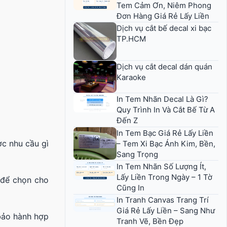
Tem Cảm Ơn, Niêm Phong
Đơn Hàng Giá Rẻ Lấy Liền
Dịch vụ cắt bế decal xi bạc
TP.HCM
Dịch vụ cắt decal dán quán
Karaoke
In Tem Nhãn Decal Là Gì?
Quy Trình In Và Cắt Bế Từ A
Đến Z
In Tem Bạc Giá Rẻ Lấy Liền
ợc nhu cầu gì
– Tem Xi Bạc Ánh Kim, Bền,
Sang Trọng
In Tem Nhãn Số Lượng Ít,
Lấy Liền Trong Ngày – 1 Tờ
 để chọn cho
Cũng In
In Tranh Canvas Trang Trí
Giá Rẻ Lấy Liền – Sang Như
bảo hành hợp
Tranh Vẽ, Bền Đẹp