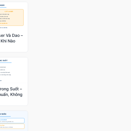
ser Và Dao –
Khi Nào
Trong Suốt –
huẩn, Không