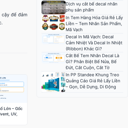
Dịch vụ cắt bế decal nhãn
phụ sản phẩm
in cậy để đảm
In Tem Hàng Hóa Giá Rẻ Lấy
c.
Liền – Tem Nhãn Sản Phẩm,
Mã Vạch
Decal In Mã Vạch: Decal
Cảm Nhiệt Và Decal In Nhiệt
(Ribbon) Khác Gì?
Cắt Bế Tem Nhãn Decal Là
Gì? Phân Biệt Bế Nửa, Bế
Đứt, Cắt Cuộn, Cắt Tờ
In PP Standee Khung Treo
Quảng Cáo Giá Rẻ Lấy Liền
– Gọn, Dễ Dựng, Di Động
hổ Lớn – Gốc
vent, UV,