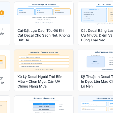
au
Cài Đặt Lực Dao, Tốc Độ Khi
Cắt Decal Bằng La
yển
Cắt Decal Cho Sạch Nét, Không
Ưu Nhược Điểm Và 
Đứt Đế
Dùng Loại Nào
Xử Lý Decal Ngoài Trời Bền
Kỹ Thuật In Decal 
ch
Màu – Chọn Mực, Cán UV
In Đẹp, Lên Màu C
 In
Chống Nắng Mưa
Lộ Nền