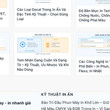
Các Loại Decal Trong In Ấn Và
Độ Bền Mực In Tem
PET,
Đặc Tính Kỹ Thuật – Chọn Đúng
Chống Nước, Chốn
In
Loại
Chống Phai Màu
Mờ
Tem Nhãn Dạng Cuộn Và Dạng
Các Công Nghệ In
Tờ – Kỹ Thuật, Ưu Nhược Và Khi
Phổ Biến – In Phun,
Nào Dùng
Flexo, In Nhiệt
KỸ THUẬT IN ẤN
Bảo Trì Đầu Phun Máy In Khổ Lớn – Giữ
gay
-
in nhanh giá
Hệ Màu CMYK Và RGB Trong In – Vì Sao