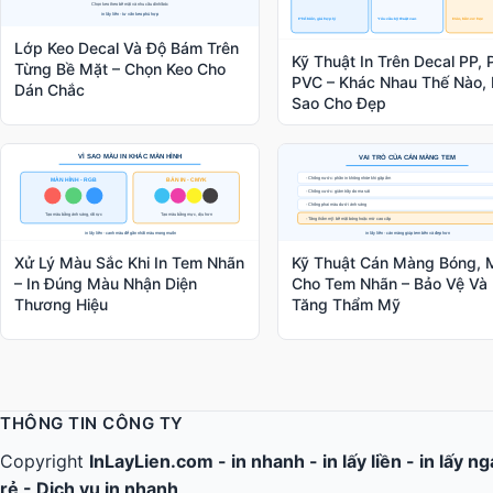
Lớp Keo Decal Và Độ Bám Trên
Kỹ Thuật In Trên Decal PP, 
Từng Bề Mặt – Chọn Keo Cho
PVC – Khác Nhau Thế Nào, 
Dán Chắc
Sao Cho Đẹp
Xử Lý Màu Sắc Khi In Tem Nhãn
Kỹ Thuật Cán Màng Bóng, 
– In Đúng Màu Nhận Diện
Cho Tem Nhãn – Bảo Vệ Và
Thương Hiệu
Tăng Thẩm Mỹ
THÔNG TIN CÔNG TY
Copyright
InLayLien.com -
in nhanh
-
in lấy liền
-
in lấy n
rẻ
-
Dịch vụ in nhanh