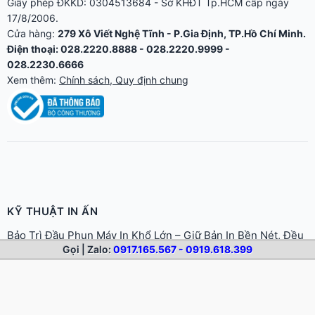
Giấy phép ĐKKD: 0304513684 - Sở KHĐT Tp.HCM cấp ngày
17/8/2006.
Cửa hàng:
279 Xô Viết Nghệ Tĩnh - P.Gia Định, TP.Hồ Chí Minh.
Điện thoại: 028.2220.8888 - 028.2220.9999 -
028.2230.6666
Xem thêm:
Chính sách, Quy định chung
KỸ THUẬT IN ẤN
Bảo Trì Đầu Phun Máy In Khổ Lớn – Giữ Bản In Bền Nét, Đều
Gọi | Zalo:
0917.165.567 - 0919.618.399
Màu
Hệ Màu CMYK Và RGB Trong In – Vì Sao Màn Hình Khác Bản
In
Độ Phân Giải Và DPI Trong In Khổ Lớn – Bao Nhiêu Là Đủ?