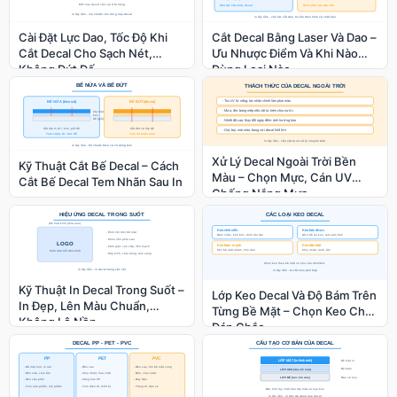
Cài Đặt Lực Dao, Tốc Độ Khi
Cắt Decal Bằng Laser Và Dao –
Cắt Decal Cho Sạch Nét,
Ưu Nhược Điểm Và Khi Nào
Không Đứt Đế
Dùng Loại Nào
Xử Lý Decal Ngoài Trời Bền
Kỹ Thuật Cắt Bế Decal – Cách
Màu – Chọn Mực, Cán UV
Cắt Bế Decal Tem Nhãn Sau In
Chống Nắng Mưa
Kỹ Thuật In Decal Trong Suốt –
Lớp Keo Decal Và Độ Bám Trên
In Đẹp, Lên Màu Chuẩn,
Từng Bề Mặt – Chọn Keo Cho
Không Lộ Nền
Dán Chắc