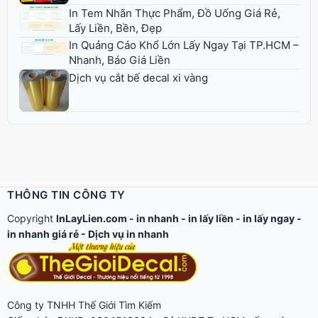
In Tem Nhãn Thực Phẩm, Đồ Uống Giá Rẻ,
Lấy Liền, Bền, Đẹp
In Quảng Cáo Khổ Lớn Lấy Ngay Tại TP.HCM –
Nhanh, Báo Giá Liền
Dịch vụ cắt bế decal xi vàng
THÔNG TIN CÔNG TY
Copyright
InLayLien.com -
in nhanh
-
in lấy liền
-
in lấy ngay
-
in nhanh giá rẻ
-
Dịch vụ in nhanh
Công ty TNHH Thế Giới Tìm Kiếm