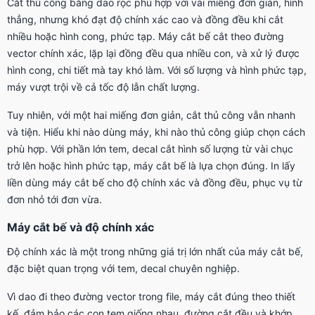
Cắt thủ công bằng dao rọc phù hợp với vài miếng đơn giản, hình
thẳng, nhưng khó đạt độ chính xác cao và đồng đều khi cắt
nhiều hoặc hình cong, phức tạp. Máy cắt bế cắt theo đường
vector chính xác, lặp lại đồng đều qua nhiều con, và xử lý được
hình cong, chi tiết mà tay khó làm. Với số lượng và hình phức tạp,
máy vượt trội về cả tốc độ lẫn chất lượng.
Tuy nhiên, với một hai miếng đơn giản, cắt thủ công vẫn nhanh
và tiện. Hiểu khi nào dùng máy, khi nào thủ công giúp chọn cách
phù hợp. Với phần lớn tem, decal cắt hình số lượng từ vài chục
trở lên hoặc hình phức tạp, máy cắt bế là lựa chọn đúng. In lấy
liền dùng máy cắt bế cho độ chính xác và đồng đều, phục vụ từ
đơn nhỏ tới đơn vừa.
Máy cắt bế và độ chính xác
Độ chính xác là một trong những giá trị lớn nhất của máy cắt bế,
đặc biệt quan trọng với tem, decal chuyên nghiệp.
Vì dao đi theo đường vector trong file, máy cắt đúng theo thiết
kế, đảm bảo các con tem giống nhau, đường cắt đều và khớp