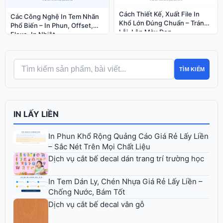
Cách Thiết Kế, Xuất File In
Các Công Nghệ In Tem Nhãn
Khổ Lớn Đúng Chuẩn – Tránh
Phổ Biến – In Phun, Offset,
Lỗi, Lên Màu Đẹp
Flexo, In Nhiệt
TÌM KIẾM
IN LẤY LIỀN
In Phun Khổ Rộng Quảng Cáo Giá Rẻ Lấy Liền
– Sắc Nét Trên Mọi Chất Liệu
Dịch vụ cắt bế decal dán trang trí trường học
In Tem Dán Ly, Chén Nhựa Giá Rẻ Lấy Liền –
Chống Nước, Bám Tốt
Dịch vụ cắt bế decal vân gỗ