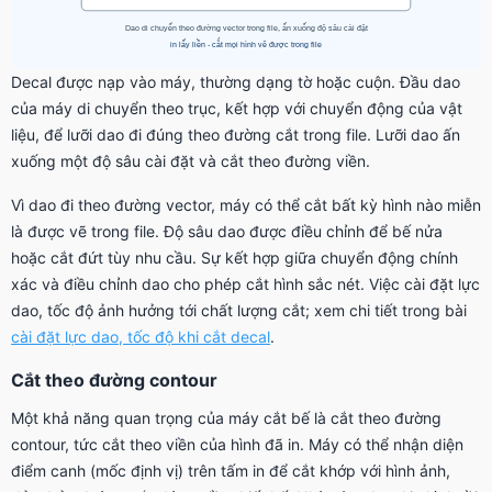
Decal được nạp vào máy, thường dạng tờ hoặc cuộn. Đầu dao
của máy di chuyển theo trục, kết hợp với chuyển động của vật
liệu, để lưỡi dao đi đúng theo đường cắt trong file. Lưỡi dao ấn
xuống một độ sâu cài đặt và cắt theo đường viền.
Vì dao đi theo đường vector, máy có thể cắt bất kỳ hình nào miễn
là được vẽ trong file. Độ sâu dao được điều chỉnh để bế nửa
hoặc cắt đứt tùy nhu cầu. Sự kết hợp giữa chuyển động chính
xác và điều chỉnh dao cho phép cắt hình sắc nét. Việc cài đặt lực
dao, tốc độ ảnh hưởng tới chất lượng cắt; xem chi tiết trong bài
cài đặt lực dao, tốc độ khi cắt decal
.
Cắt theo đường contour
Một khả năng quan trọng của máy cắt bế là cắt theo đường
contour, tức cắt theo viền của hình đã in. Máy có thể nhận diện
điểm canh (mốc định vị) trên tấm in để cắt khớp với hình ảnh,