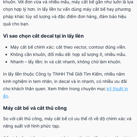
khuôn. Với đơn vừa và nhiều mẫu, máy cắt bế gần như luôn là lựa
chọn hợp lý hơn. In lấy liền tư vấn dùng máy cắt bế hay phương
pháp khác tùy số lượng và đặc điểm đơn hàng, đảm bảo hiệu
quả cho bạn.
Vì sao chọn cắt decal tại in lấy liền
Máy cắt bế chính xác: cắt theo vector, contour đúng viền.
Không cần khuôn, đổi mẫu dễ: hợp số lượng ít, nhiều mẫu.
Nhanh – lấy liền: in và cắt nhanh, không chờ làm khuôn.
In lấy liền thuộc Công ty TNHH Thế Giới Tìm Kiếm, nhiều năm
kinh nghiệm in tem nhãn, in decal và in nhanh, có nhiều ưu đãi
cho khách thân quen. Xem thêm trong chuyên mục
kỹ thuật in
ấn
.
Máy cắt bế và cắt thủ công
So với cắt thủ công, máy cắt bế có ưu thế rõ về độ chính xác và
năng suất với hình phức tạp.