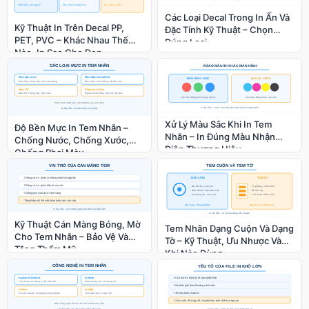
Các Loại Decal Trong In Ấn Và
Kỹ Thuật In Trên Decal PP,
Đặc Tính Kỹ Thuật – Chọn
PET, PVC – Khác Nhau Thế
Đúng Loại
Nào, In Sao Cho Đẹp
Xử Lý Màu Sắc Khi In Tem
Độ Bền Mực In Tem Nhãn –
Nhãn – In Đúng Màu Nhận
Chống Nước, Chống Xước,
Diện Thương Hiệu
Chống Phai Màu
Kỹ Thuật Cán Màng Bóng, Mờ
Tem Nhãn Dạng Cuộn Và Dạng
Cho Tem Nhãn – Bảo Vệ Và
Tờ – Kỹ Thuật, Ưu Nhược Và
Tăng Thẩm Mỹ
Khi Nào Dùng