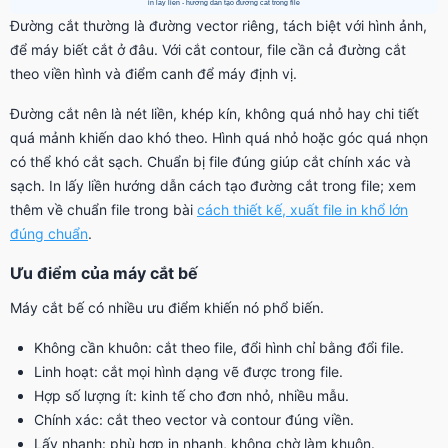
Đường cắt thường là đường vector riêng, tách biệt với hình ảnh,
để máy biết cắt ở đâu. Với cắt contour, file cần cả đường cắt
theo viền hình và điểm canh để máy định vị.
Đường cắt nên là nét liền, khép kín, không quá nhỏ hay chi tiết
quá mảnh khiến dao khó theo. Hình quá nhỏ hoặc góc quá nhọn
có thể khó cắt sạch. Chuẩn bị file đúng giúp cắt chính xác và
sạch. In lấy liền hướng dẫn cách tạo đường cắt trong file; xem
thêm về chuẩn file trong bài
cách thiết kế, xuất file in khổ lớn
đúng chuẩn
.
Ưu điểm của máy cắt bế
Máy cắt bế có nhiều ưu điểm khiến nó phổ biến.
Không cần khuôn: cắt theo file, đổi hình chỉ bằng đổi file.
Linh hoạt: cắt mọi hình dạng vẽ được trong file.
Hợp số lượng ít: kinh tế cho đơn nhỏ, nhiều mẫu.
Chính xác: cắt theo vector và contour đúng viền.
Lấy nhanh: phù hợp in nhanh, không chờ làm khuôn.