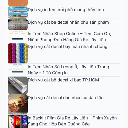
Dịch vụ in tem nổi phủ màng thủy tinh
Dịch vụ cắt bế decal nhãn phụ sản phẩm
In Tem Nhãn Shop Online – Tem Cảm Ơn,
Niêm Phong Đơn Hàng Giá Rẻ Lấy Liền
Dịch vụ cắt decal bảy màu nhanh chóng
In Tem Nhãn Số Lượng Ít, Lấy Liền Trong
Ngày – 1 Tờ Cũng In
Dịch vụ cắt bế decal xi bạc TP.HCM
Dịch vụ cắt decal dán nhạc cụ dân tộc
In Backlit Film Giá Rẻ Lấy Liền – Phim Xuyên
Sáng Cho Hộp Đèn Quảng Cáo