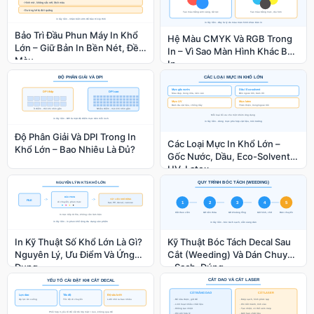
Bảo Trì Đầu Phun Máy In Khổ
Hệ Màu CMYK Và RGB Trong
Lớn – Giữ Bản In Bền Nét, Đều
In – Vì Sao Màn Hình Khác Bản
Màu
In
Độ Phân Giải Và DPI Trong In
Các Loại Mực In Khổ Lớn –
Khổ Lớn – Bao Nhiêu Là Đủ?
Gốc Nước, Dầu, Eco-Solvent,
UV, Latex
In Kỹ Thuật Số Khổ Lớn Là Gì?
Kỹ Thuật Bóc Tách Decal Sau
Nguyên Lý, Ưu Điểm Và Ứng
Cắt (Weeding) Và Dán Chuyển
Dụng
– Sạch, Đúng