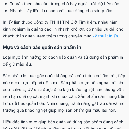
Tư vấn theo nhu cầu: trong nhà hay ngoài trời, độ bền cần.
Nhanh – lấy liền: in nhanh với mực đúng cho sản phẩm.
In lấy liền thuộc Công ty TNHH Thế Giới Tìm Kiếm, nhiều năm
kinh nghiệm in quảng cáo, in nhanh khổ lớn, có nhiều ưu đãi cho
khách thân quen. Xem thêm trong chuyên mục
kỹ thuật in ấn
.
Mực và cách bảo quản sản phẩm in
Loại mực ảnh hưởng tới cách bảo quản và sử dụng sản phẩm in
để giữ màu lâu.
Sản phẩm in mực gốc nước không cán nên tránh nơi ẩm ướt, tiếp
xúc nước trực tiếp vì dễ nhòe. Sản phẩm mực bền ngoài trời như
eco-solvent, UV chịu được điều kiện khắc nghiệt hơn nhưng vẫn
nên hạn chế cọ xát mạnh khi chưa cán. Sản phẩm cán màng bền
hơn, dễ bảo quản hơn. Nhìn chung, tránh nắng gắt lâu dài và môi
trường quá khắc nghiệt giúp mọi sản phẩm giữ màu lâu hơn.
Hiểu đặc tính mực giúp bảo quản và dùng sản phẩm đúng cách,
kéo dài tuổi thọ. Với sản phẩm quan trọng, kết hợp mực bền và