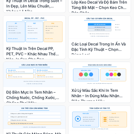
Kỹ Thuật In Decal Trong Suốt –
Lớp Keo Decal Và Độ Bám Trên
In Đẹp, Lên Màu Chuẩn,
Từng Bề Mặt – Chọn Keo Cho
Không Lộ Nền
Dán Chắc
Các Loại Decal Trong In Ấn Và
Kỹ Thuật In Trên Decal PP,
Đặc Tính Kỹ Thuật – Chọn
PET, PVC – Khác Nhau Thế
Đúng Loại
Nào, In Sao Cho Đẹp
Xử Lý Màu Sắc Khi In Tem
Độ Bền Mực In Tem Nhãn –
Nhãn – In Đúng Màu Nhận
Chống Nước, Chống Xước,
Diện Thương Hiệu
Chống Phai Màu
Kỹ Thuật Cán Màng Bóng, Mờ