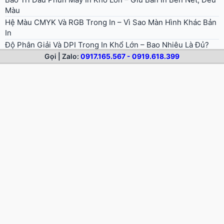
Màu
Hệ Màu CMYK Và RGB Trong In – Vì Sao Màn Hình Khác Bản
In
Độ Phân Giải Và DPI Trong In Khổ Lớn – Bao Nhiêu Là Đủ?
Gọi | Zalo:
0917.165.567 - 0919.618.399
Các Loại Mực In Khổ Lớn – Gốc Nước, Dầu, Eco-Solvent, UV,
Latex
In Kỹ Thuật Số Khổ Lớn Là Gì? Nguyên Lý, Ưu Điểm Và Ứng
Dụng
Kỹ Thuật Bóc Tách Decal Sau Cắt (Weeding) Và Dán Chuyển
– Sạch, Đúng
Cài Đặt Lực Dao, Tốc Độ Khi Cắt Decal Cho Sạch Nét, Không
Đứt Đế
Cắt Decal Bằng Laser Và Dao – Ưu Nhược Điểm Và Khi Nào
Dùng Loại Nào
Cắt Decal Bằng Máy Cắt Bế (Plotter) – Cách Hoạt Động, Ưu
Điểm, File Cắt
Kỹ Thuật Cắt Bế Decal – Cách Cắt Bế Decal Tem Nhãn Sau In
Xử Lý Decal Ngoài Trời Bền Màu – Chọn Mực, Cán UV Chống
Nắng Mưa