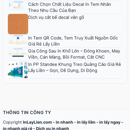
Cách Chọn Chất Liệu Decal In Tem Nhãn
Theo Nhu Cầu Của Bạn
Dịch vụ cắt bế decal vân gỗ
In Tem QR Code, Tem Truy Xuất Nguồn Gốc
Giá Rẻ Lấy Liền
Gia Công Sau In Khổ Lớn – Đóng Khoen, May
Viền, Cán Màng, Bồi Format, Cắt CNC
In PP Standee Khung Treo Quảng Cáo Giá Rẻ
Lấy Liền – Gọn, Dễ Dựng, Di Động
THÔNG TIN CÔNG TY
Copyright
InLayLien.com -
in nhanh
-
in lấy liền
-
in lấy ngay
-
in nhanh giá rẻ
-
Dịch vụ in nhanh