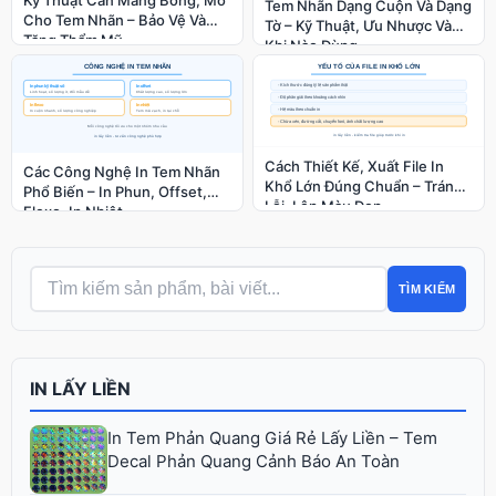
Tem Nhãn Dạng Cuộn Và Dạng
Cho Tem Nhãn – Bảo Vệ Và
Tờ – Kỹ Thuật, Ưu Nhược Và
Tăng Thẩm Mỹ
Khi Nào Dùng
Cách Thiết Kế, Xuất File In
Các Công Nghệ In Tem Nhãn
Khổ Lớn Đúng Chuẩn – Tránh
Phổ Biến – In Phun, Offset,
Lỗi, Lên Màu Đẹp
Flexo, In Nhiệt
TÌM KIẾM
IN LẤY LIỀN
In Tem Phản Quang Giá Rẻ Lấy Liền – Tem
Decal Phản Quang Cảnh Báo An Toàn