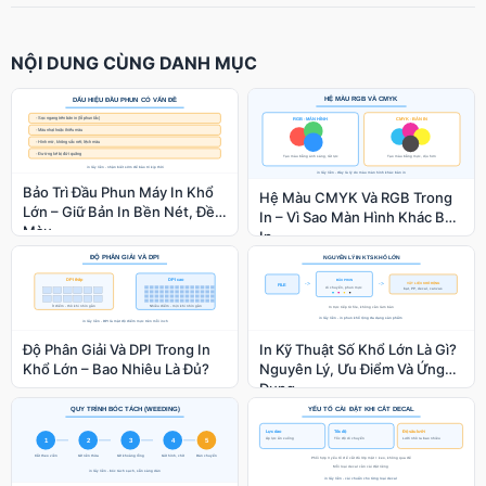
NỘI DUNG CÙNG DANH MỤC
Bảo Trì Đầu Phun Máy In Khổ
Hệ Màu CMYK Và RGB Trong
Lớn – Giữ Bản In Bền Nét, Đều
In – Vì Sao Màn Hình Khác Bản
Màu
In
Độ Phân Giải Và DPI Trong In
In Kỹ Thuật Số Khổ Lớn Là Gì?
Khổ Lớn – Bao Nhiêu Là Đủ?
Nguyên Lý, Ưu Điểm Và Ứng
Dụng