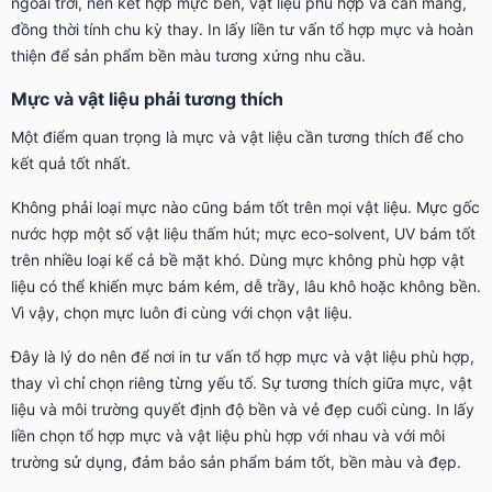
ngoài trời, nên kết hợp mực bền, vật liệu phù hợp và cán màng,
đồng thời tính chu kỳ thay. In lấy liền tư vấn tổ hợp mực và hoàn
thiện để sản phẩm bền màu tương xứng nhu cầu.
Mực và vật liệu phải tương thích
Một điểm quan trọng là mực và vật liệu cần tương thích để cho
kết quả tốt nhất.
Không phải loại mực nào cũng bám tốt trên mọi vật liệu. Mực gốc
nước hợp một số vật liệu thấm hút; mực eco-solvent, UV bám tốt
trên nhiều loại kể cả bề mặt khó. Dùng mực không phù hợp vật
liệu có thể khiến mực bám kém, dễ trầy, lâu khô hoặc không bền.
Vì vậy, chọn mực luôn đi cùng với chọn vật liệu.
Đây là lý do nên để nơi in tư vấn tổ hợp mực và vật liệu phù hợp,
thay vì chỉ chọn riêng từng yếu tố. Sự tương thích giữa mực, vật
liệu và môi trường quyết định độ bền và vẻ đẹp cuối cùng. In lấy
liền chọn tổ hợp mực và vật liệu phù hợp với nhau và với môi
trường sử dụng, đảm bảo sản phẩm bám tốt, bền màu và đẹp.