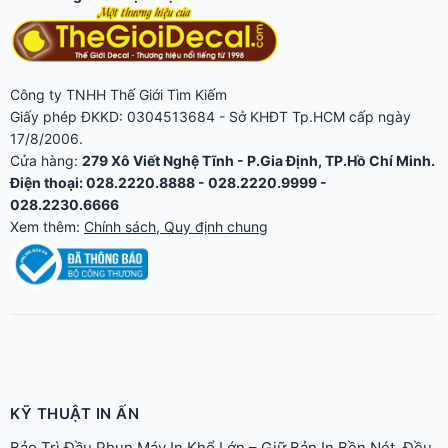
Công ty TNHH Thế Giới Tìm Kiếm
Giấy phép ĐKKD: 0304513684 - Sở KHĐT Tp.HCM cấp ngày
17/8/2006.
Cửa hàng:
279 Xô Viết Nghệ Tĩnh - P.Gia Định, TP.Hồ Chí Minh.
Điện thoại: 028.2220.8888 - 028.2220.9999 -
028.2230.6666
Xem thêm:
Chính sách, Quy định chung
KỸ THUẬT IN ẤN
Bảo Trì Đầu Phun Máy In Khổ Lớn – Giữ Bản In Bền Nét, Đều