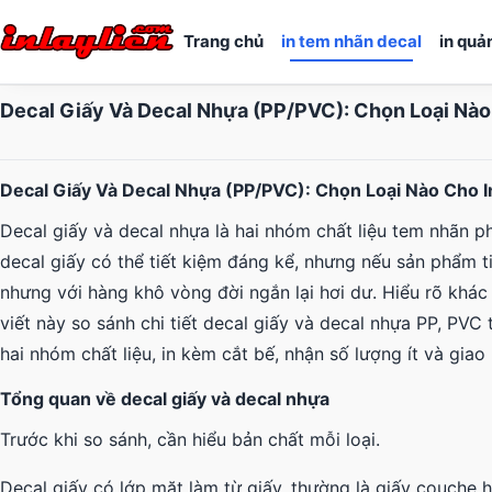
Trang chủ
in tem nhãn decal
in quả
Decal Giấy Và Decal Nhựa (PP/PVC): Chọn Loại Nà
Decal Giấy Và Decal Nhựa (PP/PVC): Chọn Loại Nào Cho 
Decal giấy và decal nhựa là hai nhóm chất liệu tem nhãn ph
decal giấy có thể tiết kiệm đáng kể, nhưng nếu sản phẩm 
nhưng với hàng khô vòng đời ngắn lại hơi dư. Hiểu rõ khác
viết này so sánh chi tiết decal giấy và decal nhựa PP, PVC t
hai nhóm chất liệu, in kèm cắt bế, nhận số lượng ít và giao 
Tổng quan về decal giấy và decal nhựa
Trước khi so sánh, cần hiểu bản chất mỗi loại.
Decal giấy có lớp mặt làm từ giấy, thường là giấy couche 