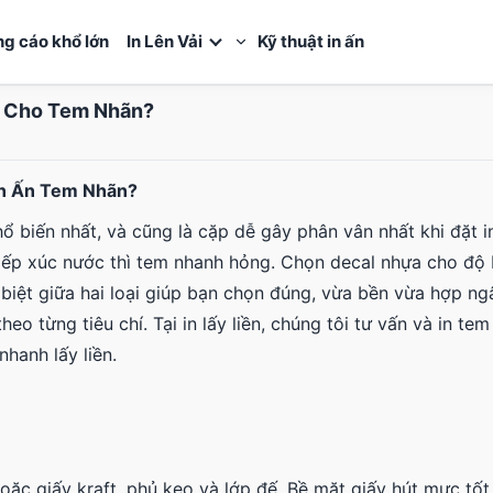
ng cáo khổ lớn
In Lên Vải
Kỹ thuật in ấn
o Cho Tem Nhãn?
In Ấn Tem Nhãn?
ổ biến nhất, và cũng là cặp dễ gây phân vân nhất khi đặt i
tiếp xúc nước thì tem nhanh hỏng. Chọn decal nhựa cho độ 
 biệt giữa hai loại giúp bạn chọn đúng, vừa bền vừa hợp ng
heo từng tiêu chí. Tại in lấy liền, chúng tôi tư vấn và in te
nhanh lấy liền.
hoặc giấy kraft, phủ keo và lớp đế. Bề mặt giấy hút mực tố