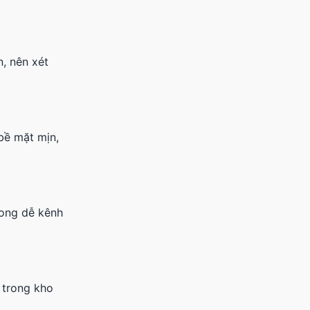
n, nên xét
bề mặt mịn,
cong dễ kênh
 trong kho