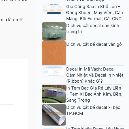
Gia Công Sau In Khổ Lớn –
Đóng Khoen, May Viền, Cán
Màng, Bồi Format, Cắt CNC
ẩm, dầu mỡ
Dịch vụ cắt decal dán kính
trang trí
Dịch vụ cắt bế decal vân gỗ
Decal In Mã Vạch: Decal
Cảm Nhiệt Và Decal In Nhiệt
(Ribbon) Khác Gì?
In Tem Bạc Giá Rẻ Lấy Liền
– Tem Xi Bạc Ánh Kim, Bền,
Sang Trọng
Dịch vụ cắt bế decal xi bạc
TP.HCM
In Tem Nhãn Decal Lấy Ngay