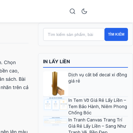
TÌM KIẾM
IN LẤY LIỀN
n. Chọn
bền cao,
Dịch vụ cắt bế decal xi đồng
ân sách. Bài
giá rẻ
m nhãn trên cả
In Tem Vỡ Giá Rẻ Lấy Liền –
Tem Bảo Hành, Niêm Phong
Chống Bóc
In Tranh Canvas Trang Trí
Giá Rẻ Lấy Liền – Sang Như
t nên lên màu
Tranh Vẽ, Bền Đẹp