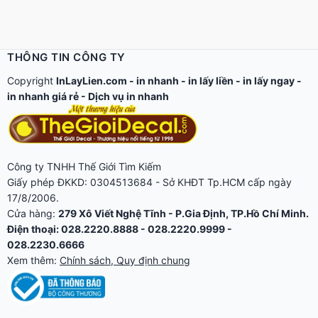
THÔNG TIN CÔNG TY
Copyright
InLayLien.com -
in nhanh
-
in lấy liền
-
in lấy ngay
-
in nhanh giá rẻ
-
Dịch vụ in nhanh
Công ty TNHH Thế Giới Tìm Kiếm
Giấy phép ĐKKD: 0304513684 - Sở KHĐT Tp.HCM cấp ngày
17/8/2006.
Cửa hàng:
279 Xô Viết Nghệ Tĩnh - P.Gia Định, TP.Hồ Chí Minh.
Điện thoại: 028.2220.8888 - 028.2220.9999 -
028.2230.6666
Xem thêm:
Chính sách, Quy định chung