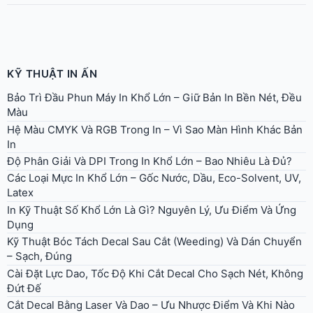
KỸ THUẬT IN ẤN
Bảo Trì Đầu Phun Máy In Khổ Lớn – Giữ Bản In Bền Nét, Đều
Màu
Hệ Màu CMYK Và RGB Trong In – Vì Sao Màn Hình Khác Bản
In
Độ Phân Giải Và DPI Trong In Khổ Lớn – Bao Nhiêu Là Đủ?
Các Loại Mực In Khổ Lớn – Gốc Nước, Dầu, Eco-Solvent, UV,
Latex
In Kỹ Thuật Số Khổ Lớn Là Gì? Nguyên Lý, Ưu Điểm Và Ứng
Dụng
Kỹ Thuật Bóc Tách Decal Sau Cắt (Weeding) Và Dán Chuyển
– Sạch, Đúng
Cài Đặt Lực Dao, Tốc Độ Khi Cắt Decal Cho Sạch Nét, Không
Đứt Đế
Cắt Decal Bằng Laser Và Dao – Ưu Nhược Điểm Và Khi Nào