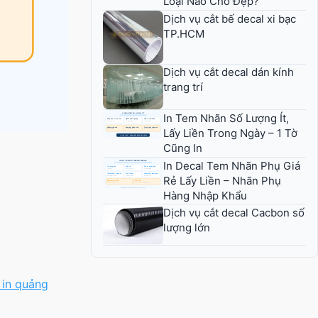
Loại Nào Cho Đẹp?
Dịch vụ cắt bế decal xi bạc
TP.HCM
Dịch vụ cắt decal dán kính
trang trí
In Tem Nhãn Số Lượng Ít,
Lấy Liền Trong Ngày – 1 Tờ
Cũng In
In Decal Tem Nhãn Phụ Giá
Rẻ Lấy Liền – Nhãn Phụ
Hàng Nhập Khẩu
Dịch vụ cắt decal Cacbon số
lượng lớn
 in quảng