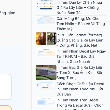
In Tem Dán Ly, Chén Nhựa
Giá Rẻ Lấy Liền – Chống
Nước, Bám Tốt
ông gian
Cán Màng Bóng, Mờ Cho
Tem Nhãn – Bảo Vệ Và Tăng
Thẩm Mỹ
In PP Cán Format (formex)
Quảng Cáo Giá Rẻ Lấy Liền
– Cứng, Phẳng, Sắc Nét
In Tem Nhãn Decal Lấy Ngay
Tại TP.HCM – Báo Giá
Nhanh, Giao Nhanh
In Tem Bạc Giá Rẻ Lấy Liền
– Tem Xi Bạc Ánh Kim, Bền,
Sang Trọng
Cách Chọn Chất Liệu Decal
In Tem Nhãn Theo Nhu Cầu
Của Bạn
In Tem Nhãn Trên Decal
Trong Và Decal Sữa – Chọn