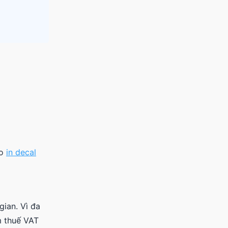
ảo
in decal
gian. Vì đa
m thuế VAT