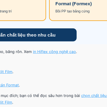
ano, băng rôn. Xem
in Hiflex công nghệ cao
.
lit Film
.
cán Format
.
 mục đích; bạn có thể đọc sâu hơn trong bài
chọn chất liệu
it Film
.