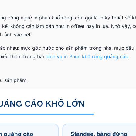
g công nghệ in phun khổ rộng, còn gọi là in kỹ thuật số k
iết kế, không cần làm bản như in offset hay in lụa. Nhờ vậy,
nh ảnh sắc nét.
 khác nhau: mực gốc nước cho sản phẩm trong nhà, mực dầu
hiểu thêm trong bài
dịch vụ in Phun khổ rộng quảng cáo
.
ều sản phẩm.