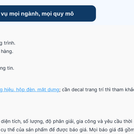
 trình.
 hàng.
ng tin.
ng hiệu, hộp đèn, mặt dựng
; cần decal trang trí thì tham kh
diện tích, số lượng, độ phân giải, gia công và yêu cầu thời 
tin cụ thể của sản phẩm để được báo giá. Mọi báo giá đã gồ