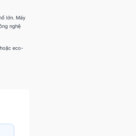
hổ lớn. Máy
 công nghệ
 hoặc eco-