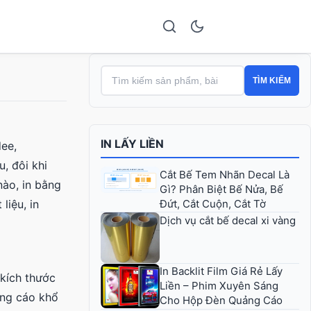
TÌM KIẾM
IN LẤY LIỀN
dee,
, đôi khi
Cắt Bế Tem Nhãn Decal Là
nào, in bằng
Gì? Phân Biệt Bế Nửa, Bế
Đứt, Cắt Cuộn, Cắt Tờ
liệu, in
Dịch vụ cắt bế decal xi vàng
In Backlit Film Giá Rẻ Lấy
 kích thước
Liền – Phim Xuyên Sáng
ảng cáo khổ
Cho Hộp Đèn Quảng Cáo