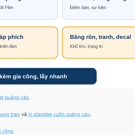
bạt quảng cáo
.
hung treo
và
in standee cuốn quảng cáo
.
ổ rộng
.