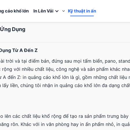
ng cáo khổ lớn
In Lên Vải
Kỹ thuật in ấn
, Ứng Dụng
 Dụng Từ A Đến Z
i trời và tại điểm bán, đứng sau mọi tấm biển, pano, stan
 rộng với nhiều chất liệu, công nghệ và sản phẩm khác nhau
ừ A đến Z: in quảng cáo khổ lớn là gì, gồm những chất liệu 
 lấy liền, chúng tôi nhận in quảng cáo khổ lớn đa dạng chất 
áo lên các chất liệu khổ rộng để tạo ra sản phẩm trưng bày
băng rôn. Khác với in văn phòng hay in ấn phẩm nhỏ, in qu