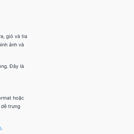
, gió và tia
hình ảnh và
ỏng. Đây là
Format hoặc
 dễ trưng
n
.