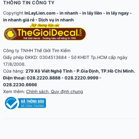
THÔNG TIN CÔNG TY
Copyright
InLayLien.com -
in nhanh
-
in lấy liền
-
in lấy ngay
-
in nhanh giá rẻ
-
Dịch vụ in nhanh
Công ty TNHH Thế Giới Tìm Kiếm
Giấy phép ĐKKD: 0304513684 - Sở KHĐT Tp.HCM cấp ngày
17/8/2006.
Cửa hàng:
279 Xô Viết Nghệ Tĩnh - P.Gia Định, TP.Hồ Chí Minh.
Điện thoại: 028.2220.8888 - 028.2220.9999 -
028.2230.6666
Xem thêm:
Chính sách, Quy định chung