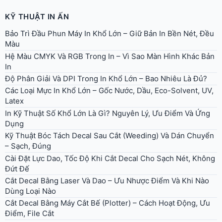
KỸ THUẬT IN ẤN
Bảo Trì Đầu Phun Máy In Khổ Lớn – Giữ Bản In Bền Nét, Đều
Màu
Hệ Màu CMYK Và RGB Trong In – Vì Sao Màn Hình Khác Bản
In
Độ Phân Giải Và DPI Trong In Khổ Lớn – Bao Nhiêu Là Đủ?
Các Loại Mực In Khổ Lớn – Gốc Nước, Dầu, Eco-Solvent, UV,
Latex
In Kỹ Thuật Số Khổ Lớn Là Gì? Nguyên Lý, Ưu Điểm Và Ứng
Dụng
Kỹ Thuật Bóc Tách Decal Sau Cắt (Weeding) Và Dán Chuyển
– Sạch, Đúng
Cài Đặt Lực Dao, Tốc Độ Khi Cắt Decal Cho Sạch Nét, Không
Đứt Đế
Cắt Decal Bằng Laser Và Dao – Ưu Nhược Điểm Và Khi Nào
Dùng Loại Nào
Cắt Decal Bằng Máy Cắt Bế (Plotter) – Cách Hoạt Động, Ưu
Điểm, File Cắt