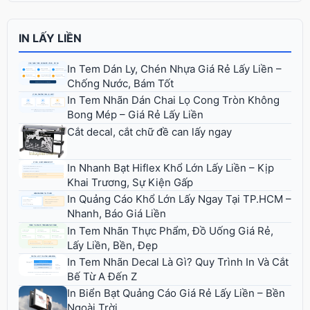
IN LẤY LIỀN
In Tem Dán Ly, Chén Nhựa Giá Rẻ Lấy Liền –
Chống Nước, Bám Tốt
In Tem Nhãn Dán Chai Lọ Cong Tròn Không
Bong Mép – Giá Rẻ Lấy Liền
Cắt decal, cắt chữ đề can lấy ngay
In Nhanh Bạt Hiflex Khổ Lớn Lấy Liền – Kịp
Khai Trương, Sự Kiện Gấp
In Quảng Cáo Khổ Lớn Lấy Ngay Tại TP.HCM –
Nhanh, Báo Giá Liền
In Tem Nhãn Thực Phẩm, Đồ Uống Giá Rẻ,
Lấy Liền, Bền, Đẹp
In Tem Nhãn Decal Là Gì? Quy Trình In Và Cắt
Bế Từ A Đến Z
In Biển Bạt Quảng Cáo Giá Rẻ Lấy Liền – Bền
Ngoài Trời