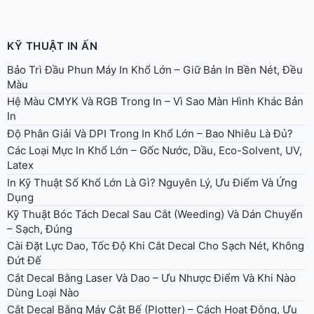
KỸ THUẬT IN ẤN
Bảo Trì Đầu Phun Máy In Khổ Lớn – Giữ Bản In Bền Nét, Đều
Màu
Hệ Màu CMYK Và RGB Trong In – Vì Sao Màn Hình Khác Bản
In
Độ Phân Giải Và DPI Trong In Khổ Lớn – Bao Nhiêu Là Đủ?
Các Loại Mực In Khổ Lớn – Gốc Nước, Dầu, Eco-Solvent, UV,
Latex
In Kỹ Thuật Số Khổ Lớn Là Gì? Nguyên Lý, Ưu Điểm Và Ứng
Dụng
Kỹ Thuật Bóc Tách Decal Sau Cắt (Weeding) Và Dán Chuyển
– Sạch, Đúng
Cài Đặt Lực Dao, Tốc Độ Khi Cắt Decal Cho Sạch Nét, Không
Đứt Đế
Cắt Decal Bằng Laser Và Dao – Ưu Nhược Điểm Và Khi Nào
Dùng Loại Nào
Cắt Decal Bằng Máy Cắt Bế (Plotter) – Cách Hoạt Động, Ưu