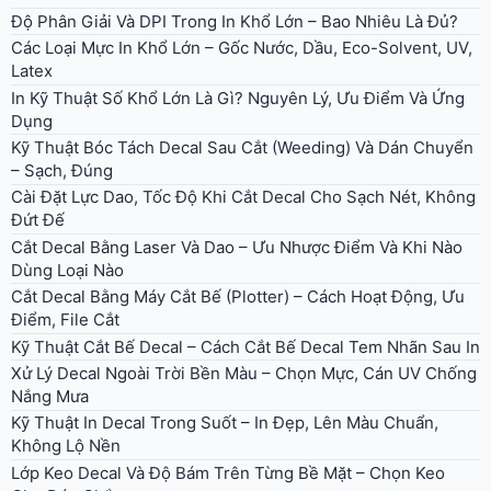
Độ Phân Giải Và DPI Trong In Khổ Lớn – Bao Nhiêu Là Đủ?
Các Loại Mực In Khổ Lớn – Gốc Nước, Dầu, Eco-Solvent, UV,
Latex
In Kỹ Thuật Số Khổ Lớn Là Gì? Nguyên Lý, Ưu Điểm Và Ứng
Dụng
Kỹ Thuật Bóc Tách Decal Sau Cắt (Weeding) Và Dán Chuyển
– Sạch, Đúng
Cài Đặt Lực Dao, Tốc Độ Khi Cắt Decal Cho Sạch Nét, Không
Đứt Đế
Cắt Decal Bằng Laser Và Dao – Ưu Nhược Điểm Và Khi Nào
Dùng Loại Nào
Cắt Decal Bằng Máy Cắt Bế (Plotter) – Cách Hoạt Động, Ưu
Điểm, File Cắt
Kỹ Thuật Cắt Bế Decal – Cách Cắt Bế Decal Tem Nhãn Sau In
Xử Lý Decal Ngoài Trời Bền Màu – Chọn Mực, Cán UV Chống
Nắng Mưa
Kỹ Thuật In Decal Trong Suốt – In Đẹp, Lên Màu Chuẩn,
Không Lộ Nền
Lớp Keo Decal Và Độ Bám Trên Từng Bề Mặt – Chọn Keo