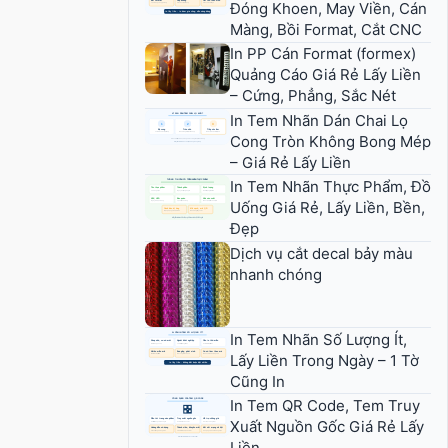
Đóng Khoen, May Viền, Cán
Màng, Bồi Format, Cắt CNC
In PP Cán Format (formex)
Quảng Cáo Giá Rẻ Lấy Liền
– Cứng, Phẳng, Sắc Nét
In Tem Nhãn Dán Chai Lọ
Cong Tròn Không Bong Mép
– Giá Rẻ Lấy Liền
In Tem Nhãn Thực Phẩm, Đồ
Uống Giá Rẻ, Lấy Liền, Bền,
Đẹp
Dịch vụ cắt decal bảy màu
nhanh chóng
In Tem Nhãn Số Lượng Ít,
Lấy Liền Trong Ngày – 1 Tờ
Cũng In
In Tem QR Code, Tem Truy
Xuất Nguồn Gốc Giá Rẻ Lấy
Liền