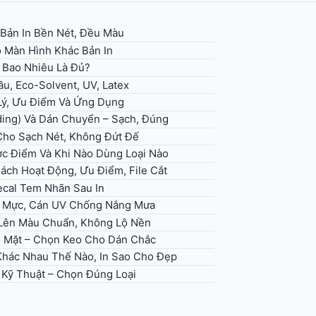
 Bản In Bền Nét, Đều Màu
 Màn Hình Khác Bản In
– Bao Nhiêu Là Đủ?
u, Eco-Solvent, UV, Latex
 Lý, Ưu Điểm Và Ứng Dụng
ding) Và Dán Chuyển – Sạch, Đúng
 Cho Sạch Nét, Không Đứt Đế
ợc Điểm Và Khi Nào Dùng Loại Nào
Cách Hoạt Động, Ưu Điểm, File Cắt
ecal Tem Nhãn Sau In
ọn Mực, Cán UV Chống Nắng Mưa
, Lên Màu Chuẩn, Không Lộ Nền
ề Mặt – Chọn Keo Cho Dán Chắc
 Khác Nhau Thế Nào, In Sao Cho Đẹp
h Kỹ Thuật – Chọn Đúng Loại