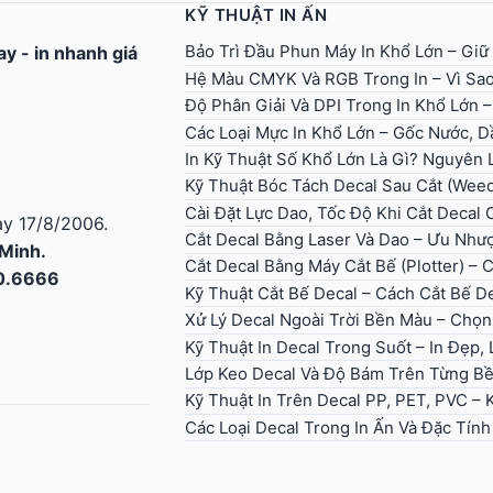
KỸ THUẬT IN ẤN
Bảo Trì Đầu Phun Máy In Khổ Lớn – Giữ
gay
-
in nhanh giá
Hệ Màu CMYK Và RGB Trong In – Vì Sao
Độ Phân Giải Và DPI Trong In Khổ Lớn 
Các Loại Mực In Khổ Lớn – Gốc Nước, Dầ
In Kỹ Thuật Số Khổ Lớn Là Gì? Nguyên
Kỹ Thuật Bóc Tách Decal Sau Cắt (Wee
Cài Đặt Lực Dao, Tốc Độ Khi Cắt Decal
y 17/8/2006.
Cắt Decal Bằng Laser Và Dao – Ưu Như
 Minh.
Cắt Decal Bằng Máy Cắt Bế (Plotter) – 
30.6666
Kỹ Thuật Cắt Bế Decal – Cách Cắt Bế D
Xử Lý Decal Ngoài Trời Bền Màu – Ch
Kỹ Thuật In Decal Trong Suốt – In Đẹp
Lớp Keo Decal Và Độ Bám Trên Từng B
Kỹ Thuật In Trên Decal PP, PET, PVC –
Các Loại Decal Trong In Ấn Và Đặc Tín