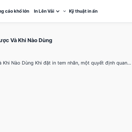
ng cáo khổ lớn
In Lên Vải
Kỹ thuật in ấn
ược Và Khi Nào Dùng
Khi Nào Dùng Khi đặt in tem nhãn, một quyết định quan…