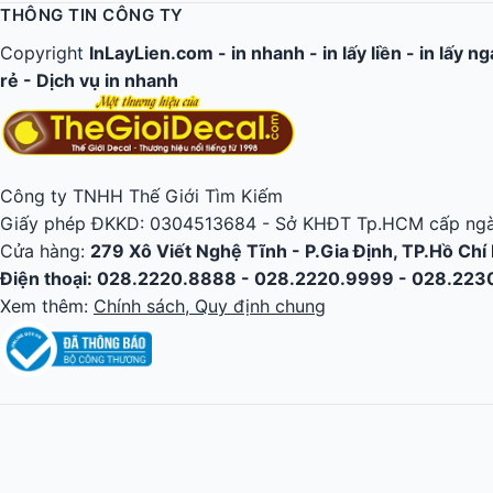
THÔNG TIN CÔNG TY
Copyright
InLayLien.com -
in nhanh
-
in lấy liền
-
in lấy n
rẻ
-
Dịch vụ in nhanh
Công ty TNHH Thế Giới Tìm Kiếm
Giấy phép ĐKKD: 0304513684 - Sở KHĐT Tp.HCM cấp ngà
Cửa hàng:
279 Xô Viết Nghệ Tĩnh - P.Gia Định, TP.Hồ Chí
Điện thoại: 028.2220.8888 - 028.2220.9999 - 028.22
Xem thêm:
Chính sách, Quy định chung