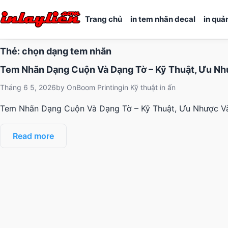
Trang chủ
in tem nhãn decal
in quả
Thẻ:
chọn dạng tem nhãn
Tem Nhãn Dạng Cuộn Và Dạng Tờ – Kỹ Thuật, Ưu Nh
Tháng 6 5, 2026
by
OnBoom Printing
in
Kỹ thuật in ấn
Tem Nhãn Dạng Cuộn Và Dạng Tờ – Kỹ Thuật, Ưu Nhược Và 
Read more