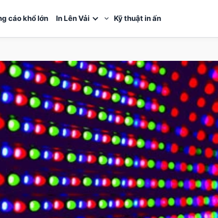
ng cáo khổ lớn
In Lên Vải
Kỹ thuật in ấn