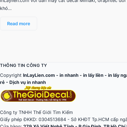
inLaylien.com với dàn máy cắt decal Mimaki, Graphtec đời m
khó…
Read more
THÔNG TIN CÔNG TY
Copyright
InLayLien.com -
in nhanh
-
in lấy liền
-
in lấy n
rẻ
-
Dịch vụ in nhanh
Công ty TNHH Thế Giới Tìm Kiếm
Giấy phép ĐKKD: 0304513684 - Sở KHĐT Tp.HCM cấp ngà
Cửa hàng:
279 Xô Viết Nghệ Tĩnh - P.Gia Định, TP.Hồ Chí