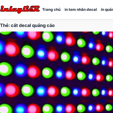
Trang chủ
in tem nhãn decal
in quả
Thẻ:
cắt decal quảng cáo