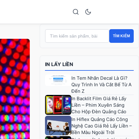
TÌM KIẾM
IN LẤY LIỀN
In Tem Nhãn Decal Là Gì?
Quy Trình In Và Cắt Bế Từ A
Đến Z
In Backlit Film Giá Rẻ Lấy
Liền – Phim Xuyên Sáng
Cho Hộp Đèn Quảng Cáo
In Hiflex Quảng Cáo Công
Nghệ Cao Giá Rẻ Lấy Liền –
Bền Màu Ngoài Trời