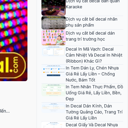
Dịch vụ cắt decal dán quán
Karaoke
Dịch vụ cắt bế decal nhãn
phụ sản phẩm
Dịch vụ cắt bế decal dán
trang trí trường học
Decal In Mã Vạch: Decal
Cảm Nhiệt Và Decal In Nhiệt
(Ribbon) Khác Gì?
In Tem Dán Ly, Chén Nhựa
Giá Rẻ Lấy Liền – Chống
Nước, Bám Tốt
In Tem Nhãn Thực Phẩm, Đồ
Uống Giá Rẻ, Lấy Liền, Bền,
Đẹp
In Decal Dán Kính, Dán
 đến…
Tường Quảng Cáo, Trang Trí
Giá Rẻ Lấy Liền
Decal Giấy Và Decal Nhựa