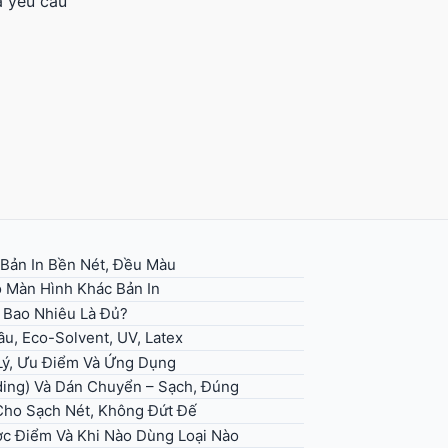
à yêu cầu
 Bản In Bền Nét, Đều Màu
 Màn Hình Khác Bản In
– Bao Nhiêu Là Đủ?
u, Eco-Solvent, UV, Latex
 Lý, Ưu Điểm Và Ứng Dụng
ding) Và Dán Chuyển – Sạch, Đúng
 Cho Sạch Nét, Không Đứt Đế
ợc Điểm Và Khi Nào Dùng Loại Nào