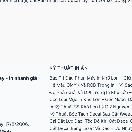
ới hiện đại, chuyên nhận cắt decal lấy liền với số lượng v
KỸ THUẬT IN ẤN
Bảo Trì Đầu Phun Máy In Khổ Lớn – Giữ
gay
-
in nhanh giá
Hệ Màu CMYK Và RGB Trong In – Vì Sao
Độ Phân Giải Và DPI Trong In Khổ Lớn 
Các Loại Mực In Khổ Lớn – Gốc Nước, Dầ
In Kỹ Thuật Số Khổ Lớn Là Gì? Nguyên
Kỹ Thuật Bóc Tách Decal Sau Cắt (Wee
Cài Đặt Lực Dao, Tốc Độ Khi Cắt Decal
y 17/8/2006.
Cắt Decal Bằng Laser Và Dao – Ưu Như
 Minh.