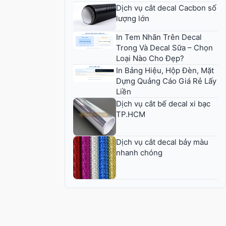
Dịch vụ cắt decal Cacbon số
lượng lớn
In Tem Nhãn Trên Decal
Trong Và Decal Sữa – Chọn
Loại Nào Cho Đẹp?
In Bảng Hiệu, Hộp Đèn, Mặt
Dựng Quảng Cáo Giá Rẻ Lấy
Liền
Dịch vụ cắt bế decal xi bạc
TP.HCM
Dịch vụ cắt decal bảy màu
nhanh chóng