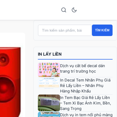
TÌM KIẾM
IN LẤY LIỀN
Dịch vụ cắt bế decal dán
trang trí trường học
In Decal Tem Nhãn Phụ Giá
Rẻ Lấy Liền – Nhãn Phụ
Hàng Nhập Khẩu
In Tem Bạc Giá Rẻ Lấy Liền
– Tem Xi Bạc Ánh Kim, Bền,
Sang Trọng
Dịch vụ in tem nổi phủ màng