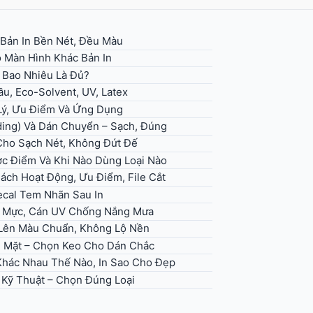
 Bản In Bền Nét, Đều Màu
 Màn Hình Khác Bản In
– Bao Nhiêu Là Đủ?
u, Eco-Solvent, UV, Latex
 Lý, Ưu Điểm Và Ứng Dụng
ding) Và Dán Chuyển – Sạch, Đúng
 Cho Sạch Nét, Không Đứt Đế
ợc Điểm Và Khi Nào Dùng Loại Nào
Cách Hoạt Động, Ưu Điểm, File Cắt
ecal Tem Nhãn Sau In
ọn Mực, Cán UV Chống Nắng Mưa
, Lên Màu Chuẩn, Không Lộ Nền
ề Mặt – Chọn Keo Cho Dán Chắc
 Khác Nhau Thế Nào, In Sao Cho Đẹp
h Kỹ Thuật – Chọn Đúng Loại