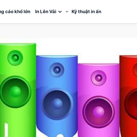
ng cáo khổ lớn
In Lên Vải
Kỹ thuật in ấn