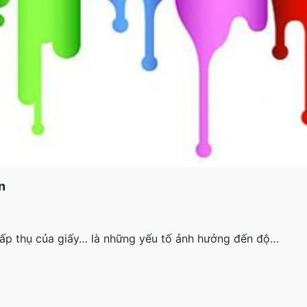
n
 hấp thụ của giấy… là những yếu tố ảnh hưởng đến độ…