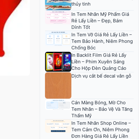
thủy tinh
In Tem Nhãn Mỹ Phẩm Giá
Rẻ Lấy Liền – Đẹp, Bám
Dính Tốt
In Tem Vỡ Giá Rẻ Lấy Liền –
Tem Bảo Hành, Niêm Phong
Chống Bóc
In Backlit Film Giá Rẻ Lấy
Liền – Phim Xuyên Sáng
Cho Hộp Đèn Quảng Cáo
Dịch vụ cắt bế decal vân gỗ
Cán Màng Bóng, Mờ Cho
Tem Nhãn – Bảo Vệ Và Tăng
Thẩm Mỹ
In Tem Nhãn Shop Online –
Tem Cảm Ơn, Niêm Phong
Đơn Hàng Giá Rẻ Lấy Liền