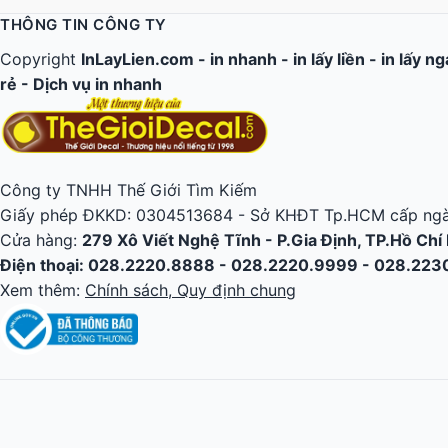
THÔNG TIN CÔNG TY
Copyright
InLayLien.com -
in nhanh
-
in lấy liền
-
in lấy n
rẻ
-
Dịch vụ in nhanh
Công ty TNHH Thế Giới Tìm Kiếm
Giấy phép ĐKKD: 0304513684 - Sở KHĐT Tp.HCM cấp ngà
Cửa hàng:
279 Xô Viết Nghệ Tĩnh - P.Gia Định, TP.Hồ Chí
Điện thoại: 028.2220.8888 - 028.2220.9999 - 028.22
Xem thêm:
Chính sách, Quy định chung