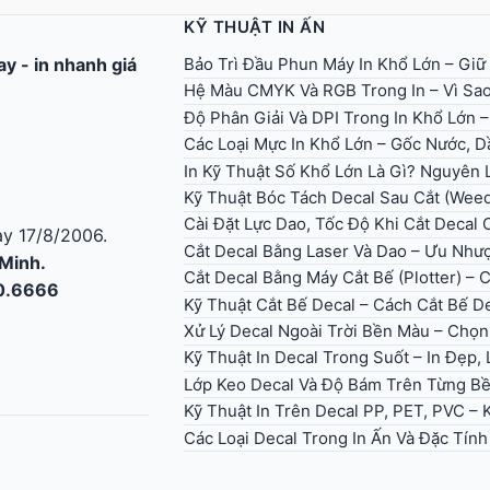
KỸ THUẬT IN ẤN
Bảo Trì Đầu Phun Máy In Khổ Lớn – Giữ
gay
-
in nhanh giá
Hệ Màu CMYK Và RGB Trong In – Vì Sao
Độ Phân Giải Và DPI Trong In Khổ Lớn 
Các Loại Mực In Khổ Lớn – Gốc Nước, Dầ
In Kỹ Thuật Số Khổ Lớn Là Gì? Nguyên
Kỹ Thuật Bóc Tách Decal Sau Cắt (Wee
Cài Đặt Lực Dao, Tốc Độ Khi Cắt Decal
y 17/8/2006.
Cắt Decal Bằng Laser Và Dao – Ưu Như
 Minh.
Cắt Decal Bằng Máy Cắt Bế (Plotter) – 
30.6666
Kỹ Thuật Cắt Bế Decal – Cách Cắt Bế D
Xử Lý Decal Ngoài Trời Bền Màu – Ch
Kỹ Thuật In Decal Trong Suốt – In Đẹp
Lớp Keo Decal Và Độ Bám Trên Từng B
Kỹ Thuật In Trên Decal PP, PET, PVC –
Các Loại Decal Trong In Ấn Và Đặc Tín