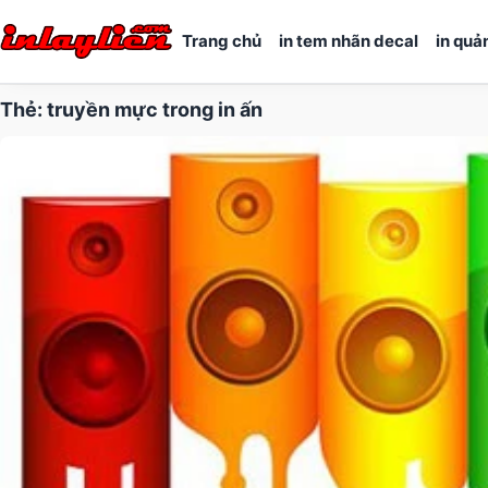
Trang chủ
in tem nhãn decal
in quả
Thẻ:
truyền mực trong in ấn