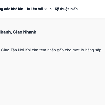
ng cáo khổ lớn
In Lên Vải
Kỹ thuật in ấn
Nhanh, Giao Nhanh
 Giao Tận Nơi Khi cần tem nhãn gấp cho một lô hàng sắp…