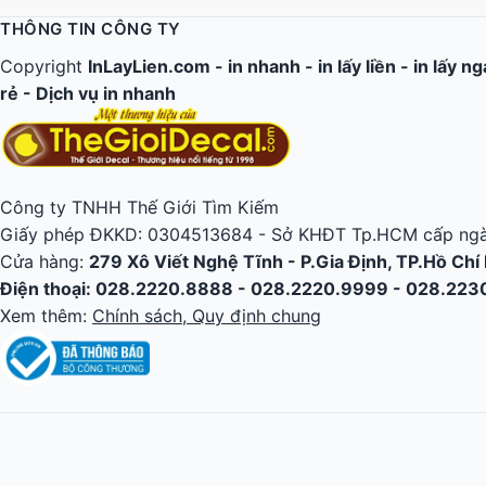
THÔNG TIN CÔNG TY
Copyright
InLayLien.com -
in nhanh
-
in lấy liền
-
in lấy n
rẻ
-
Dịch vụ in nhanh
Công ty TNHH Thế Giới Tìm Kiếm
Giấy phép ĐKKD: 0304513684 - Sở KHĐT Tp.HCM cấp ngà
Cửa hàng:
279 Xô Viết Nghệ Tĩnh - P.Gia Định, TP.Hồ Chí
Điện thoại: 028.2220.8888 - 028.2220.9999 - 028.22
Xem thêm:
Chính sách, Quy định chung