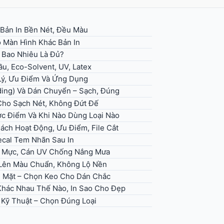
 Bản In Bền Nét, Đều Màu
 Màn Hình Khác Bản In
– Bao Nhiêu Là Đủ?
u, Eco-Solvent, UV, Latex
 Lý, Ưu Điểm Và Ứng Dụng
ding) Và Dán Chuyển – Sạch, Đúng
 Cho Sạch Nét, Không Đứt Đế
ợc Điểm Và Khi Nào Dùng Loại Nào
Cách Hoạt Động, Ưu Điểm, File Cắt
ecal Tem Nhãn Sau In
ọn Mực, Cán UV Chống Nắng Mưa
, Lên Màu Chuẩn, Không Lộ Nền
ề Mặt – Chọn Keo Cho Dán Chắc
 Khác Nhau Thế Nào, In Sao Cho Đẹp
h Kỹ Thuật – Chọn Đúng Loại