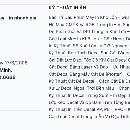
KỸ THUẬT IN ẤN
Bảo Trì Đầu Phun Máy In Khổ Lớn – Giữ
gay
-
in nhanh giá
Hệ Màu CMYK Và RGB Trong In – Vì Sao
Độ Phân Giải Và DPI Trong In Khổ Lớn 
Các Loại Mực In Khổ Lớn – Gốc Nước, Dầ
In Kỹ Thuật Số Khổ Lớn Là Gì? Nguyên
Kỹ Thuật Bóc Tách Decal Sau Cắt (Wee
Cài Đặt Lực Dao, Tốc Độ Khi Cắt Decal
y 17/8/2006.
Cắt Decal Bằng Laser Và Dao – Ưu Như
 Minh.
Cắt Decal Bằng Máy Cắt Bế (Plotter) – 
30.6666
Kỹ Thuật Cắt Bế Decal – Cách Cắt Bế D
Xử Lý Decal Ngoài Trời Bền Màu – Ch
Kỹ Thuật In Decal Trong Suốt – In Đẹp
Lớp Keo Decal Và Độ Bám Trên Từng B
Kỹ Thuật In Trên Decal PP, PET, PVC –
Các Loại Decal Trong In Ấn Và Đặc Tín