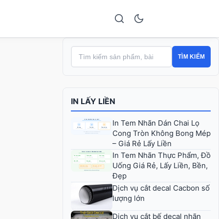
TÌM KIẾM
IN LẤY LIỀN
In Tem Nhãn Dán Chai Lọ
Cong Tròn Không Bong Mép
– Giá Rẻ Lấy Liền
In Tem Nhãn Thực Phẩm, Đồ
Uống Giá Rẻ, Lấy Liền, Bền,
Đẹp
Dịch vụ cắt decal Cacbon số
lượng lớn
Dịch vụ cắt bế decal nhãn