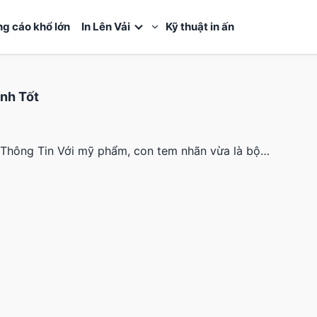
ng cáo khổ lớn
In Lên Vải
Kỹ thuật in ấn
ính Tốt
 Thông Tin Với mỹ phẩm, con tem nhãn vừa là bộ…