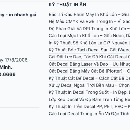
KỸ THUẬT IN ẤN
Bảo Trì Đầu Phun Máy In Khổ Lớn – Giữ
gay
-
in nhanh giá
Hệ Màu CMYK Và RGB Trong In – Vì Sao
Độ Phân Giải Và DPI Trong In Khổ Lớn 
Các Loại Mực In Khổ Lớn – Gốc Nước, Dầ
In Kỹ Thuật Số Khổ Lớn Là Gì? Nguyên
Kỹ Thuật Bóc Tách Decal Sau Cắt (Wee
Cài Đặt Lực Dao, Tốc Độ Khi Cắt Decal
y 17/8/2006.
Cắt Decal Bằng Laser Và Dao – Ưu Như
 Minh.
Cắt Decal Bằng Máy Cắt Bế (Plotter) – 
30.6666
Kỹ Thuật Cắt Bế Decal – Cách Cắt Bế D
Xử Lý Decal Ngoài Trời Bền Màu – Ch
Kỹ Thuật In Decal Trong Suốt – In Đẹp
Lớp Keo Decal Và Độ Bám Trên Từng B
Kỹ Thuật In Trên Decal PP, PET, PVC –
Các Loại Decal Trong In Ấn Và Đặc Tín