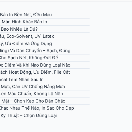
 Bản In Bền Nét, Đều Màu
 Màn Hình Khác Bản In
– Bao Nhiêu Là Đủ?
u, Eco-Solvent, UV, Latex
 Lý, Ưu Điểm Và Ứng Dụng
ding) Và Dán Chuyển – Sạch, Đúng
 Cho Sạch Nét, Không Đứt Đế
ợc Điểm Và Khi Nào Dùng Loại Nào
Cách Hoạt Động, Ưu Điểm, File Cắt
ecal Tem Nhãn Sau In
ọn Mực, Cán UV Chống Nắng Mưa
, Lên Màu Chuẩn, Không Lộ Nền
ề Mặt – Chọn Keo Cho Dán Chắc
 Khác Nhau Thế Nào, In Sao Cho Đẹp
h Kỹ Thuật – Chọn Đúng Loại