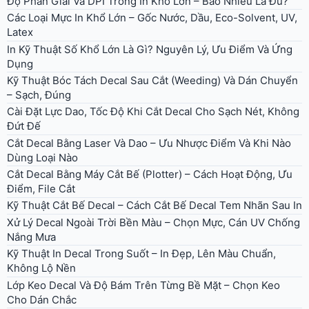
Độ Phân Giải Và DPI Trong In Khổ Lớn – Bao Nhiêu Là Đủ?
Các Loại Mực In Khổ Lớn – Gốc Nước, Dầu, Eco-Solvent, UV,
Latex
In Kỹ Thuật Số Khổ Lớn Là Gì? Nguyên Lý, Ưu Điểm Và Ứng
Dụng
Kỹ Thuật Bóc Tách Decal Sau Cắt (Weeding) Và Dán Chuyển
– Sạch, Đúng
Cài Đặt Lực Dao, Tốc Độ Khi Cắt Decal Cho Sạch Nét, Không
Đứt Đế
Cắt Decal Bằng Laser Và Dao – Ưu Nhược Điểm Và Khi Nào
Dùng Loại Nào
Cắt Decal Bằng Máy Cắt Bế (Plotter) – Cách Hoạt Động, Ưu
Điểm, File Cắt
Kỹ Thuật Cắt Bế Decal – Cách Cắt Bế Decal Tem Nhãn Sau In
Xử Lý Decal Ngoài Trời Bền Màu – Chọn Mực, Cán UV Chống
Nắng Mưa
Kỹ Thuật In Decal Trong Suốt – In Đẹp, Lên Màu Chuẩn,
Không Lộ Nền
Lớp Keo Decal Và Độ Bám Trên Từng Bề Mặt – Chọn Keo
Cho Dán Chắc