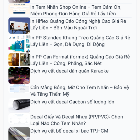
In Tem Nhãn Shop Online – Tem Cảm Ơn,
Niêm Phong Đơn Hàng Giá Rẻ Lấy Liền
In Hiflex Quảng Cáo Công Nghệ Cao Giá Rẻ
Lấy Liền – Bền Màu Ngoài Trời
In PP Standee Khung Treo Quảng Cáo Giá Rẻ
Lấy Liền – Gọn, Dễ Dựng, Di Động
In PP Cán Format (formex) Quảng Cáo Giá Rẻ
Lấy Liền – Cứng, Phẳng, Sắc Nét
Dịch vụ cắt decal dán quán Karaoke
Cán Màng Bóng, Mờ Cho Tem Nhãn – Bảo Vệ
Và Tăng Thẩm Mỹ
Dịch vụ cắt decal Cacbon số lượng lớn
Decal Giấy Và Decal Nhựa (PP/PVC): Chọn
Loại Nào Cho Tem Nhãn?
Dịch vụ cắt bế decal xi bạc TP.HCM