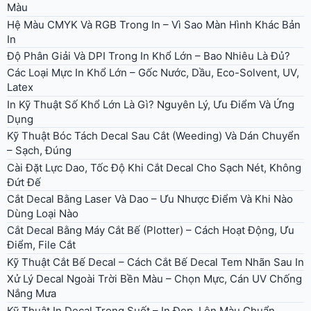
Màu
Hệ Màu CMYK Và RGB Trong In – Vì Sao Màn Hình Khác Bản
In
Độ Phân Giải Và DPI Trong In Khổ Lớn – Bao Nhiêu Là Đủ?
Các Loại Mực In Khổ Lớn – Gốc Nước, Dầu, Eco-Solvent, UV,
Latex
In Kỹ Thuật Số Khổ Lớn Là Gì? Nguyên Lý, Ưu Điểm Và Ứng
Dụng
Kỹ Thuật Bóc Tách Decal Sau Cắt (Weeding) Và Dán Chuyển
– Sạch, Đúng
Cài Đặt Lực Dao, Tốc Độ Khi Cắt Decal Cho Sạch Nét, Không
Đứt Đế
Cắt Decal Bằng Laser Và Dao – Ưu Nhược Điểm Và Khi Nào
Dùng Loại Nào
Cắt Decal Bằng Máy Cắt Bế (Plotter) – Cách Hoạt Động, Ưu
Điểm, File Cắt
Kỹ Thuật Cắt Bế Decal – Cách Cắt Bế Decal Tem Nhãn Sau In
Xử Lý Decal Ngoài Trời Bền Màu – Chọn Mực, Cán UV Chống
Nắng Mưa
Kỹ Thuật In Decal Trong Suốt – In Đẹp, Lên Màu Chuẩn,