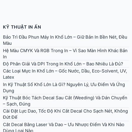
KỸ THUẬT IN ẤN
Bảo Trì Đầu Phun Máy In Khổ Lớn – Giữ Bản In Bền Nét, Đều
Màu
Hệ Màu CMYK Và RGB Trong In – Vì Sao Màn Hình Khác Bản
In
Độ Phân Giải Và DPI Trong In Khổ Lớn – Bao Nhiêu Là Đủ?
Các Loại Mực In Khổ Lớn – Gốc Nước, Dầu, Eco-Solvent, UV,
Latex
In Kỹ Thuật Số Khổ Lớn Là Gì? Nguyên Lý, Ưu Điểm Và Ứng
Dụng
Kỹ Thuật Bóc Tách Decal Sau Cắt (Weeding) Và Dán Chuyển
– Sạch, Đúng
Cài Đặt Lực Dao, Tốc Độ Khi Cắt Decal Cho Sạch Nét, Không
Đứt Đế
Cắt Decal Bằng Laser Và Dao – Ưu Nhược Điểm Và Khi Nào
Dùng Loại Nào