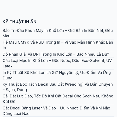
KỸ THUẬT IN ẤN
Bảo Trì Đầu Phun Máy In Khổ Lớn – Giữ Bản In Bền Nét, Đều
Màu
Hệ Màu CMYK Và RGB Trong In – Vì Sao Màn Hình Khác Bản
In
Độ Phân Giải Và DPI Trong In Khổ Lớn – Bao Nhiêu Là Đủ?
Các Loại Mực In Khổ Lớn – Gốc Nước, Dầu, Eco-Solvent, UV,
Latex
In Kỹ Thuật Số Khổ Lớn Là Gì? Nguyên Lý, Ưu Điểm Và Ứng
Dụng
Kỹ Thuật Bóc Tách Decal Sau Cắt (Weeding) Và Dán Chuyển
– Sạch, Đúng
Cài Đặt Lực Dao, Tốc Độ Khi Cắt Decal Cho Sạch Nét, Không
Đứt Đế
Cắt Decal Bằng Laser Và Dao – Ưu Nhược Điểm Và Khi Nào
Dùng Loại Nào