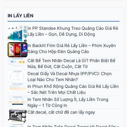
IN LẤY LIỀN
In PP Standee Khung Treo Quảng Cáo Giá Rẻ
Lấy Liền – Gọn, Dễ Dựng, Di Động
In Backlit Film Giá Rẻ Lấy Liền – Phim Xuyên
Sáng Cho Hộp Đèn Quảng Cáo
Cắt Bế Tem Nhãn Decal Là Gì? Phân Biệt Bế
Nửa, Bế Đứt, Cắt Cuộn, Cắt Tờ
Decal Giấy Và Decal Nhựa (PP/PVC): Chọn
Loại Nào Cho Tem Nhãn?
In Phun Khổ Rộng Quảng Cáo Giá Rẻ Lấy Liền
– Sắc Nét Trên Mọi Chất Liệu
In Tem Nhãn Số Lượng Ít, Lấy Liền Trong
Ngày – 1 Tờ Cũng In
Cắt decal, cắt chữ đề can lấy ngay
In Tem Nhãn Trên Decal Trong Và Decal Sữa –