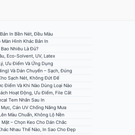
 Bản In Bền Nét, Đều Màu
 Màn Hình Khác Bản In
– Bao Nhiêu Là Đủ?
u, Eco-Solvent, UV, Latex
 Lý, Ưu Điểm Và Ứng Dụng
ding) Và Dán Chuyển – Sạch, Đúng
 Cho Sạch Nét, Không Đứt Đế
ợc Điểm Và Khi Nào Dùng Loại Nào
Cách Hoạt Động, Ưu Điểm, File Cắt
ecal Tem Nhãn Sau In
ọn Mực, Cán UV Chống Nắng Mưa
, Lên Màu Chuẩn, Không Lộ Nền
ề Mặt – Chọn Keo Cho Dán Chắc
 Khác Nhau Thế Nào, In Sao Cho Đẹp