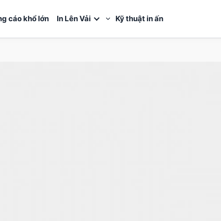
ng cáo khổ lớn
In Lên Vải
Kỹ thuật in ấn