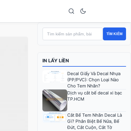
TÌM KIẾM
IN LẤY LIỀN
Decal Giấy Và Decal Nhựa
(PP/PVC): Chọn Loại Nào
Cho Tem Nhãn?
Dịch vụ cắt bế decal xi bạc
TP.HCM
Cắt Bế Tem Nhãn Decal Là
Gì? Phân Biệt Bế Nửa, Bế
Đứt, Cắt Cuộn, Cắt Tờ