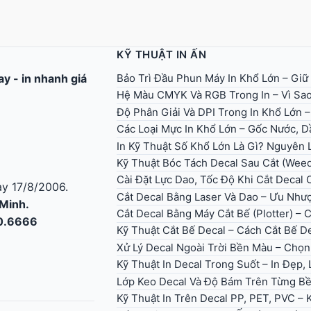
KỸ THUẬT IN ẤN
Bảo Trì Đầu Phun Máy In Khổ Lớn – Giữ
gay
-
in nhanh giá
Hệ Màu CMYK Và RGB Trong In – Vì Sao
Độ Phân Giải Và DPI Trong In Khổ Lớn 
Các Loại Mực In Khổ Lớn – Gốc Nước, Dầ
In Kỹ Thuật Số Khổ Lớn Là Gì? Nguyên
Kỹ Thuật Bóc Tách Decal Sau Cắt (Wee
Cài Đặt Lực Dao, Tốc Độ Khi Cắt Decal
y 17/8/2006.
Cắt Decal Bằng Laser Và Dao – Ưu Như
 Minh.
Cắt Decal Bằng Máy Cắt Bế (Plotter) – 
30.6666
Kỹ Thuật Cắt Bế Decal – Cách Cắt Bế D
Xử Lý Decal Ngoài Trời Bền Màu – Ch
Kỹ Thuật In Decal Trong Suốt – In Đẹp
Lớp Keo Decal Và Độ Bám Trên Từng B
Kỹ Thuật In Trên Decal PP, PET, PVC –