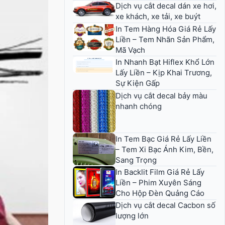
Dịch vụ cắt decal dán xe hơi,
xe khách, xe tải, xe buýt
In Tem Hàng Hóa Giá Rẻ Lấy
Liền – Tem Nhãn Sản Phẩm,
Mã Vạch
In Nhanh Bạt Hiflex Khổ Lớn
Lấy Liền – Kịp Khai Trương,
Sự Kiện Gấp
Dịch vụ cắt decal bảy màu
nhanh chóng
In Tem Bạc Giá Rẻ Lấy Liền
– Tem Xi Bạc Ánh Kim, Bền,
Sang Trọng
In Backlit Film Giá Rẻ Lấy
Liền – Phim Xuyên Sáng
Cho Hộp Đèn Quảng Cáo
Dịch vụ cắt decal Cacbon số
lượng lớn