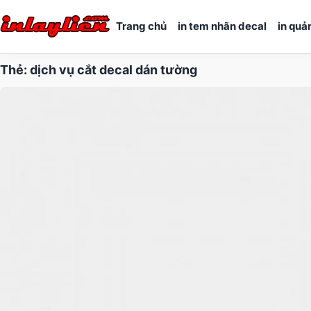
Trang chủ
in tem nhãn decal
in quả
Thẻ:
dịch vụ cắt decal dán tường