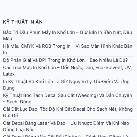
KỸ THUẬT IN ẤN
Bảo Trì Đầu Phun Máy In Khổ Lớn – Giữ Bản In Bền Nét, Đều
Màu
Hệ Màu CMYK Và RGB Trong In – Vì Sao Màn Hình Khác Bản
In
Độ Phân Giải Và DPI Trong In Khổ Lớn – Bao Nhiêu Là Đủ?
Các Loại Mực In Khổ Lớn – Gốc Nước, Dầu, Eco-Solvent, UV,
Latex
In Kỹ Thuật Số Khổ Lớn Là Gì? Nguyên Lý, Ưu Điểm Và Ứng
Dụng
Kỹ Thuật Bóc Tách Decal Sau Cắt (Weeding) Và Dán Chuyển
– Sạch, Đúng
Cài Đặt Lực Dao, Tốc Độ Khi Cắt Decal Cho Sạch Nét, Không
Đứt Đế
Cắt Decal Bằng Laser Và Dao – Ưu Nhược Điểm Và Khi Nào
Dùng Loại Nào
Cắt Decal Bằng Máy Cắt Bế (Plotter) – Cách Hoạt Động, Ưu