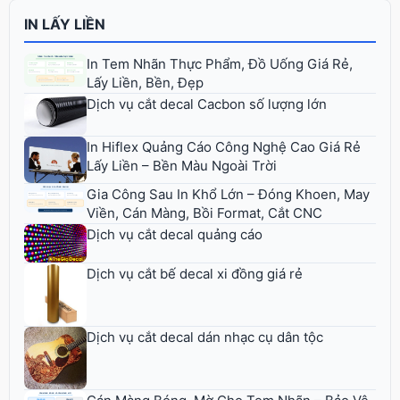
IN LẤY LIỀN
In Tem Nhãn Thực Phẩm, Đồ Uống Giá Rẻ,
Lấy Liền, Bền, Đẹp
Dịch vụ cắt decal Cacbon số lượng lớn
In Hiflex Quảng Cáo Công Nghệ Cao Giá Rẻ
Lấy Liền – Bền Màu Ngoài Trời
Gia Công Sau In Khổ Lớn – Đóng Khoen, May
Viền, Cán Màng, Bồi Format, Cắt CNC
Dịch vụ cắt decal quảng cáo
Dịch vụ cắt bế decal xi đồng giá rẻ
Dịch vụ cắt decal dán nhạc cụ dân tộc