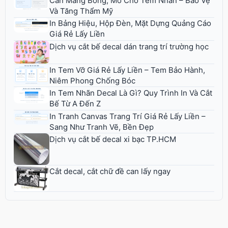
Cán Màng Bóng, Mờ Cho Tem Nhãn – Bảo Vệ
Và Tăng Thẩm Mỹ
In Bảng Hiệu, Hộp Đèn, Mặt Dựng Quảng Cáo
Giá Rẻ Lấy Liền
Dịch vụ cắt bế decal dán trang trí trường học
In Tem Vỡ Giá Rẻ Lấy Liền – Tem Bảo Hành,
Niêm Phong Chống Bóc
In Tem Nhãn Decal Là Gì? Quy Trình In Và Cắt
Bế Từ A Đến Z
In Tranh Canvas Trang Trí Giá Rẻ Lấy Liền –
Sang Như Tranh Vẽ, Bền Đẹp
Dịch vụ cắt bế decal xi bạc TP.HCM
Cắt decal, cắt chữ đề can lấy ngay