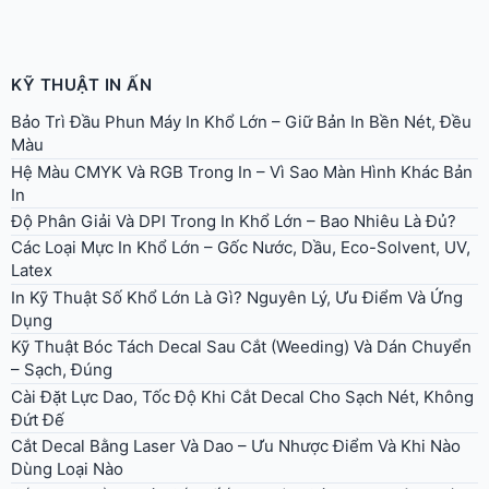
KỸ THUẬT IN ẤN
Bảo Trì Đầu Phun Máy In Khổ Lớn – Giữ Bản In Bền Nét, Đều
Màu
Hệ Màu CMYK Và RGB Trong In – Vì Sao Màn Hình Khác Bản
In
Độ Phân Giải Và DPI Trong In Khổ Lớn – Bao Nhiêu Là Đủ?
Các Loại Mực In Khổ Lớn – Gốc Nước, Dầu, Eco-Solvent, UV,
Latex
In Kỹ Thuật Số Khổ Lớn Là Gì? Nguyên Lý, Ưu Điểm Và Ứng
Dụng
Kỹ Thuật Bóc Tách Decal Sau Cắt (Weeding) Và Dán Chuyển
– Sạch, Đúng
Cài Đặt Lực Dao, Tốc Độ Khi Cắt Decal Cho Sạch Nét, Không
Đứt Đế
Cắt Decal Bằng Laser Và Dao – Ưu Nhược Điểm Và Khi Nào
Dùng Loại Nào