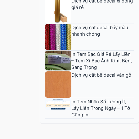
Dịch vụ cắt bế decal xi đồng
giá rẻ
Dịch vụ cắt decal bảy màu
nhanh chóng
In Tem Bạc Giá Rẻ Lấy Liền
– Tem Xi Bạc Ánh Kim, Bền,
Sang Trọng
Dịch vụ cắt bế decal vân gỗ
In Tem Nhãn Số Lượng Ít,
Lấy Liền Trong Ngày – 1 Tờ
Cũng In