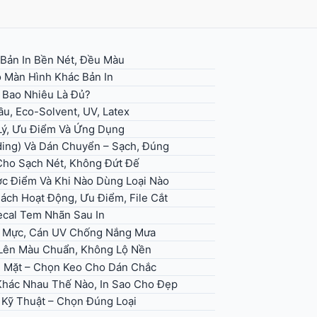
 Bản In Bền Nét, Đều Màu
 Màn Hình Khác Bản In
– Bao Nhiêu Là Đủ?
u, Eco-Solvent, UV, Latex
 Lý, Ưu Điểm Và Ứng Dụng
ding) Và Dán Chuyển – Sạch, Đúng
 Cho Sạch Nét, Không Đứt Đế
ợc Điểm Và Khi Nào Dùng Loại Nào
Cách Hoạt Động, Ưu Điểm, File Cắt
ecal Tem Nhãn Sau In
ọn Mực, Cán UV Chống Nắng Mưa
, Lên Màu Chuẩn, Không Lộ Nền
ề Mặt – Chọn Keo Cho Dán Chắc
 Khác Nhau Thế Nào, In Sao Cho Đẹp
h Kỹ Thuật – Chọn Đúng Loại