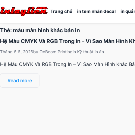
Trang chủ
in tem nhãn decal
in quả
Thẻ:
màu màn hình khác bản in
Hệ Màu CMYK Và RGB Trong In – Vì Sao Màn Hình Kh
Tháng 6 6, 2026
by
OnBoom Printing
in
Kỹ thuật in ấn
Hệ Màu CMYK Và RGB Trong In – Vì Sao Màn Hình Khác Bản
Read more