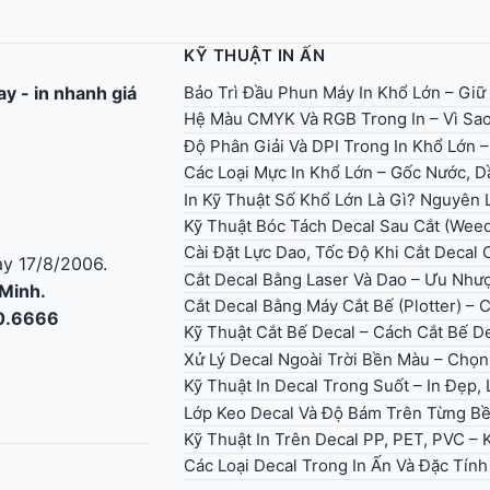
KỸ THUẬT IN ẤN
Bảo Trì Đầu Phun Máy In Khổ Lớn – Giữ
gay
-
in nhanh giá
Hệ Màu CMYK Và RGB Trong In – Vì Sao
Độ Phân Giải Và DPI Trong In Khổ Lớn 
Các Loại Mực In Khổ Lớn – Gốc Nước, Dầ
In Kỹ Thuật Số Khổ Lớn Là Gì? Nguyên
Kỹ Thuật Bóc Tách Decal Sau Cắt (Wee
Cài Đặt Lực Dao, Tốc Độ Khi Cắt Decal
y 17/8/2006.
Cắt Decal Bằng Laser Và Dao – Ưu Như
 Minh.
Cắt Decal Bằng Máy Cắt Bế (Plotter) – 
30.6666
Kỹ Thuật Cắt Bế Decal – Cách Cắt Bế D
Xử Lý Decal Ngoài Trời Bền Màu – Ch
Kỹ Thuật In Decal Trong Suốt – In Đẹp
Lớp Keo Decal Và Độ Bám Trên Từng B
Kỹ Thuật In Trên Decal PP, PET, PVC –
Các Loại Decal Trong In Ấn Và Đặc Tín