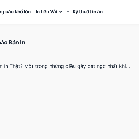
ng cáo khổ lớn
In Lên Vải
Kỹ thuật in ấn
ác Bản In
 In Thật? Một trong những điều gây bất ngờ nhất khi…