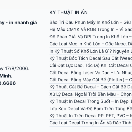
KỸ THUẬT IN ẤN
Bảo Trì Đầu Phun Máy In Khổ Lớn – Giữ
gay
-
in nhanh giá
Hệ Màu CMYK Và RGB Trong In – Vì Sao
Độ Phân Giải Và DPI Trong In Khổ Lớn 
Các Loại Mực In Khổ Lớn – Gốc Nước, Dầ
In Kỹ Thuật Số Khổ Lớn Là Gì? Nguyên
Kỹ Thuật Bóc Tách Decal Sau Cắt (Wee
Cài Đặt Lực Dao, Tốc Độ Khi Cắt Decal
y 17/8/2006.
Cắt Decal Bằng Laser Và Dao – Ưu Như
 Minh.
Cắt Decal Bằng Máy Cắt Bế (Plotter) – 
30.6666
Kỹ Thuật Cắt Bế Decal – Cách Cắt Bế D
Xử Lý Decal Ngoài Trời Bền Màu – Ch
Kỹ Thuật In Decal Trong Suốt – In Đẹp
Lớp Keo Decal Và Độ Bám Trên Từng B
Kỹ Thuật In Trên Decal PP, PET, PVC –
Các Loại Decal Trong In Ấn Và Đặc Tín