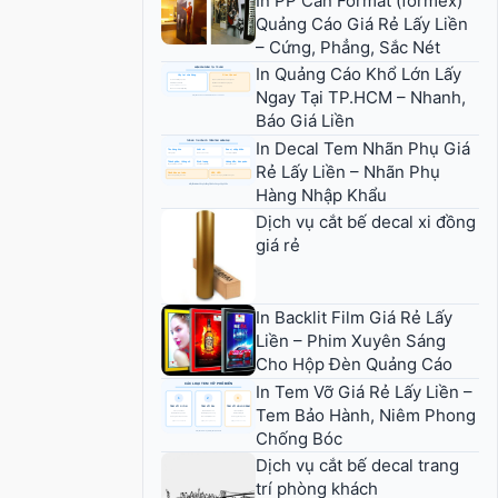
In PP Cán Format (formex)
Quảng Cáo Giá Rẻ Lấy Liền
– Cứng, Phẳng, Sắc Nét
In Quảng Cáo Khổ Lớn Lấy
Ngay Tại TP.HCM – Nhanh,
Báo Giá Liền
In Decal Tem Nhãn Phụ Giá
Rẻ Lấy Liền – Nhãn Phụ
Hàng Nhập Khẩu
Dịch vụ cắt bế decal xi đồng
giá rẻ
In Backlit Film Giá Rẻ Lấy
Liền – Phim Xuyên Sáng
Cho Hộp Đèn Quảng Cáo
In Tem Vỡ Giá Rẻ Lấy Liền –
Tem Bảo Hành, Niêm Phong
Chống Bóc
Dịch vụ cắt bế decal trang
trí phòng khách