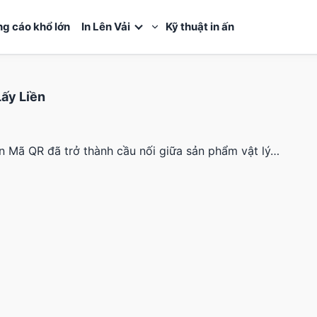
ng cáo khổ lớn
In Lên Vải
Kỹ thuật in ấn
ấy Liền
 Mã QR đã trở thành cầu nối giữa sản phẩm vật lý…