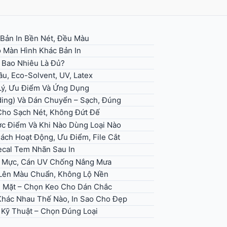
 Bản In Bền Nét, Đều Màu
 Màn Hình Khác Bản In
– Bao Nhiêu Là Đủ?
u, Eco-Solvent, UV, Latex
 Lý, Ưu Điểm Và Ứng Dụng
ding) Và Dán Chuyển – Sạch, Đúng
 Cho Sạch Nét, Không Đứt Đế
ợc Điểm Và Khi Nào Dùng Loại Nào
Cách Hoạt Động, Ưu Điểm, File Cắt
ecal Tem Nhãn Sau In
ọn Mực, Cán UV Chống Nắng Mưa
, Lên Màu Chuẩn, Không Lộ Nền
ề Mặt – Chọn Keo Cho Dán Chắc
 Khác Nhau Thế Nào, In Sao Cho Đẹp
h Kỹ Thuật – Chọn Đúng Loại