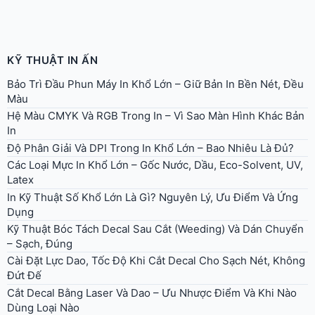
KỸ THUẬT IN ẤN
Bảo Trì Đầu Phun Máy In Khổ Lớn – Giữ Bản In Bền Nét, Đều
Màu
Hệ Màu CMYK Và RGB Trong In – Vì Sao Màn Hình Khác Bản
In
Độ Phân Giải Và DPI Trong In Khổ Lớn – Bao Nhiêu Là Đủ?
Các Loại Mực In Khổ Lớn – Gốc Nước, Dầu, Eco-Solvent, UV,
Latex
In Kỹ Thuật Số Khổ Lớn Là Gì? Nguyên Lý, Ưu Điểm Và Ứng
Dụng
Kỹ Thuật Bóc Tách Decal Sau Cắt (Weeding) Và Dán Chuyển
– Sạch, Đúng
Cài Đặt Lực Dao, Tốc Độ Khi Cắt Decal Cho Sạch Nét, Không
Đứt Đế
Cắt Decal Bằng Laser Và Dao – Ưu Nhược Điểm Và Khi Nào
Dùng Loại Nào