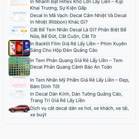
In Nhanh Bạt Hiflex Khổ Lớn Lấy Liền – Kịp
Khai Trương, Sự Kiện Gấp
Decal In Mã Vạch: Decal Cảm Nhiệt Và Decal
In Nhiệt (Ribbon) Khác Gì?
Cắt Bế Tem Nhãn Decal Là Gì? Phân Biệt Bế
Nửa, Bế Đứt, Cắt Cuộn, Cắt Tờ
In Backlit Film Giá Rẻ Lấy Liền – Phim Xuyên
Sáng Cho Hộp Đèn Quảng Cáo
In Tem Phản Quang Giá Rẻ Lấy Liền – Tem
Decal Phản Quang Cảnh Báo An Toàn
In Tem Nhãn Mỹ Phẩm Giá Rẻ Lấy Liền – Đẹp,
Bám Dính Tốt
In Decal Dán Kính, Dán Tường Quảng Cáo,
Trang Trí Giá Rẻ Lấy Liền
Dịch vụ cắt decal dán xe hơi, xe khách, xe tải,
xe buýt