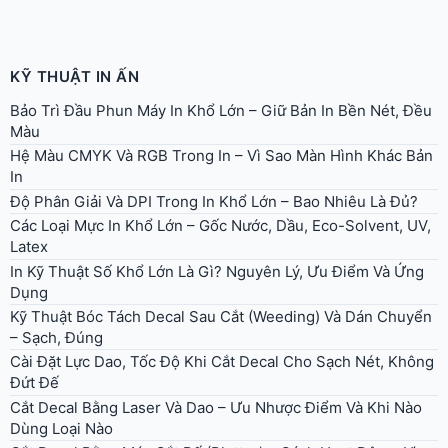
KỸ THUẬT IN ẤN
Bảo Trì Đầu Phun Máy In Khổ Lớn – Giữ Bản In Bền Nét, Đều
Màu
Hệ Màu CMYK Và RGB Trong In – Vì Sao Màn Hình Khác Bản
In
Độ Phân Giải Và DPI Trong In Khổ Lớn – Bao Nhiêu Là Đủ?
Các Loại Mực In Khổ Lớn – Gốc Nước, Dầu, Eco-Solvent, UV,
Latex
In Kỹ Thuật Số Khổ Lớn Là Gì? Nguyên Lý, Ưu Điểm Và Ứng
Dụng
Kỹ Thuật Bóc Tách Decal Sau Cắt (Weeding) Và Dán Chuyển
– Sạch, Đúng
Cài Đặt Lực Dao, Tốc Độ Khi Cắt Decal Cho Sạch Nét, Không
Đứt Đế
Cắt Decal Bằng Laser Và Dao – Ưu Nhược Điểm Và Khi Nào
Dùng Loại Nào