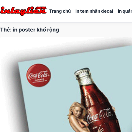
Trang chủ
in tem nhãn decal
in quả
Thẻ:
in poster khổ rộng