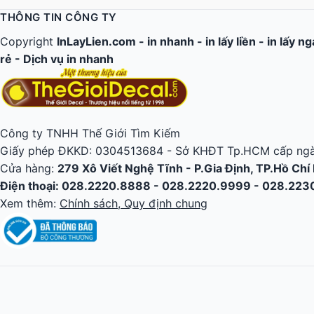
THÔNG TIN CÔNG TY
Copyright
InLayLien.com -
in nhanh
-
in lấy liền
-
in lấy n
rẻ
-
Dịch vụ in nhanh
Công ty TNHH Thế Giới Tìm Kiếm
Giấy phép ĐKKD: 0304513684 - Sở KHĐT Tp.HCM cấp ngà
Cửa hàng:
279 Xô Viết Nghệ Tĩnh - P.Gia Định, TP.Hồ Chí
Điện thoại: 028.2220.8888 - 028.2220.9999 - 028.22
Xem thêm:
Chính sách, Quy định chung