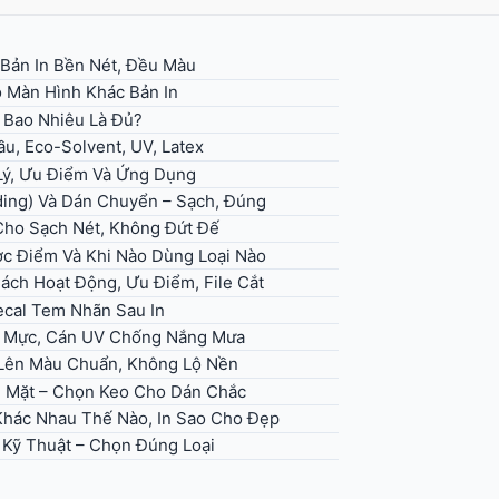
 Bản In Bền Nét, Đều Màu
 Màn Hình Khác Bản In
– Bao Nhiêu Là Đủ?
u, Eco-Solvent, UV, Latex
 Lý, Ưu Điểm Và Ứng Dụng
ding) Và Dán Chuyển – Sạch, Đúng
 Cho Sạch Nét, Không Đứt Đế
ợc Điểm Và Khi Nào Dùng Loại Nào
Cách Hoạt Động, Ưu Điểm, File Cắt
ecal Tem Nhãn Sau In
ọn Mực, Cán UV Chống Nắng Mưa
, Lên Màu Chuẩn, Không Lộ Nền
ề Mặt – Chọn Keo Cho Dán Chắc
 Khác Nhau Thế Nào, In Sao Cho Đẹp
h Kỹ Thuật – Chọn Đúng Loại