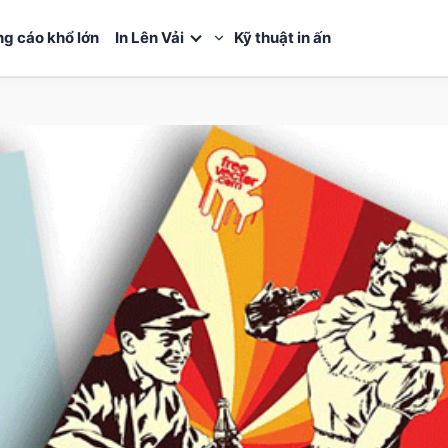
ng cáo khổ lớn
In Lên Vải
Kỹ thuật in ấn