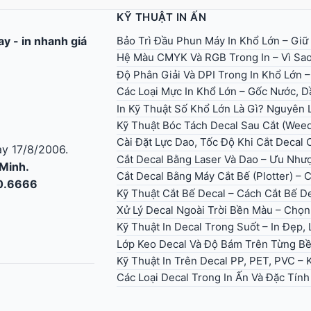
KỸ THUẬT IN ẤN
Bảo Trì Đầu Phun Máy In Khổ Lớn – Giữ
gay
-
in nhanh giá
Hệ Màu CMYK Và RGB Trong In – Vì Sao
Độ Phân Giải Và DPI Trong In Khổ Lớn 
Các Loại Mực In Khổ Lớn – Gốc Nước, Dầ
In Kỹ Thuật Số Khổ Lớn Là Gì? Nguyên
Kỹ Thuật Bóc Tách Decal Sau Cắt (Wee
Cài Đặt Lực Dao, Tốc Độ Khi Cắt Decal
y 17/8/2006.
Cắt Decal Bằng Laser Và Dao – Ưu Như
 Minh.
Cắt Decal Bằng Máy Cắt Bế (Plotter) – 
30.6666
Kỹ Thuật Cắt Bế Decal – Cách Cắt Bế D
Xử Lý Decal Ngoài Trời Bền Màu – Ch
Kỹ Thuật In Decal Trong Suốt – In Đẹp
Lớp Keo Decal Và Độ Bám Trên Từng B
Kỹ Thuật In Trên Decal PP, PET, PVC –
Các Loại Decal Trong In Ấn Và Đặc Tín