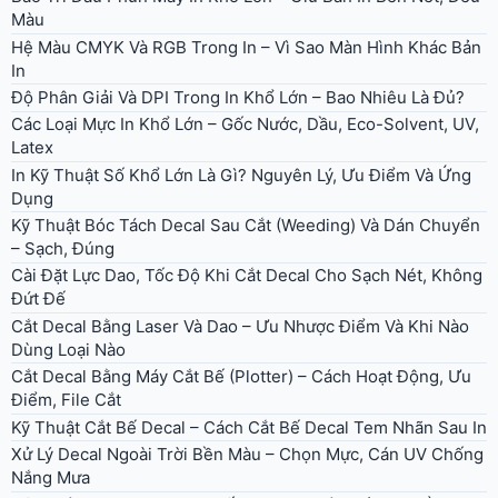
Màu
Hệ Màu CMYK Và RGB Trong In – Vì Sao Màn Hình Khác Bản
In
Độ Phân Giải Và DPI Trong In Khổ Lớn – Bao Nhiêu Là Đủ?
Các Loại Mực In Khổ Lớn – Gốc Nước, Dầu, Eco-Solvent, UV,
Latex
In Kỹ Thuật Số Khổ Lớn Là Gì? Nguyên Lý, Ưu Điểm Và Ứng
Dụng
Kỹ Thuật Bóc Tách Decal Sau Cắt (Weeding) Và Dán Chuyển
– Sạch, Đúng
Cài Đặt Lực Dao, Tốc Độ Khi Cắt Decal Cho Sạch Nét, Không
Đứt Đế
Cắt Decal Bằng Laser Và Dao – Ưu Nhược Điểm Và Khi Nào
Dùng Loại Nào
Cắt Decal Bằng Máy Cắt Bế (Plotter) – Cách Hoạt Động, Ưu
Điểm, File Cắt
Kỹ Thuật Cắt Bế Decal – Cách Cắt Bế Decal Tem Nhãn Sau In
Xử Lý Decal Ngoài Trời Bền Màu – Chọn Mực, Cán UV Chống
Nắng Mưa