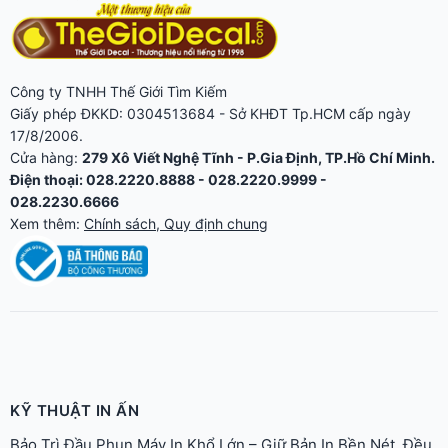
Công ty TNHH Thế Giới Tìm Kiếm
Giấy phép ĐKKD: 0304513684 - Sở KHĐT Tp.HCM cấp ngày
17/8/2006.
Cửa hàng:
279 Xô Viết Nghệ Tĩnh - P.Gia Định, TP.Hồ Chí Minh.
Điện thoại: 028.2220.8888 - 028.2220.9999 -
028.2230.6666
Xem thêm:
Chính sách, Quy định chung
KỸ THUẬT IN ẤN
Bảo Trì Đầu Phun Máy In Khổ Lớn – Giữ Bản In Bền Nét, Đều