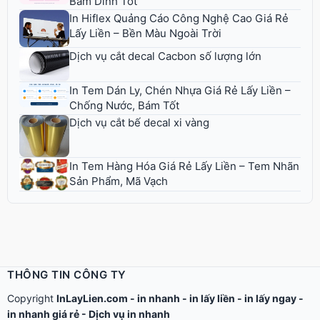
Bám Dính Tốt
In Hiflex Quảng Cáo Công Nghệ Cao Giá Rẻ
Lấy Liền – Bền Màu Ngoài Trời
Dịch vụ cắt decal Cacbon số lượng lớn
In Tem Dán Ly, Chén Nhựa Giá Rẻ Lấy Liền –
Chống Nước, Bám Tốt
Dịch vụ cắt bế decal xi vàng
In Tem Hàng Hóa Giá Rẻ Lấy Liền – Tem Nhãn
Sản Phẩm, Mã Vạch
THÔNG TIN CÔNG TY
Copyright
InLayLien.com -
in nhanh
-
in lấy liền
-
in lấy ngay
-
in nhanh giá rẻ
-
Dịch vụ in nhanh