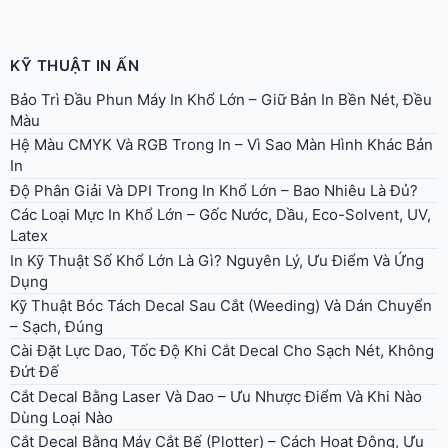
KỸ THUẬT IN ẤN
Bảo Trì Đầu Phun Máy In Khổ Lớn – Giữ Bản In Bền Nét, Đều
Màu
Hệ Màu CMYK Và RGB Trong In – Vì Sao Màn Hình Khác Bản
In
Độ Phân Giải Và DPI Trong In Khổ Lớn – Bao Nhiêu Là Đủ?
Các Loại Mực In Khổ Lớn – Gốc Nước, Dầu, Eco-Solvent, UV,
Latex
In Kỹ Thuật Số Khổ Lớn Là Gì? Nguyên Lý, Ưu Điểm Và Ứng
Dụng
Kỹ Thuật Bóc Tách Decal Sau Cắt (Weeding) Và Dán Chuyển
– Sạch, Đúng
Cài Đặt Lực Dao, Tốc Độ Khi Cắt Decal Cho Sạch Nét, Không
Đứt Đế
Cắt Decal Bằng Laser Và Dao – Ưu Nhược Điểm Và Khi Nào
Dùng Loại Nào
Cắt Decal Bằng Máy Cắt Bế (Plotter) – Cách Hoạt Động, Ưu