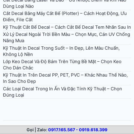
Dùng Loại Nào
Cắt Decal Bằng Máy Cắt Bế (Plotter) – Cách Hoạt Động, Ưu
Điểm, File Cắt
Kỹ Thuật Cắt Bế Decal – Cách Cắt Bế Decal Tem Nhãn Sau In
Xử Lý Decal Ngoài Trời Bền Màu – Chọn Mực, Cán UV Chống
Nắng Mưa
Kỹ Thuật In Decal Trong Suốt – In Đẹp, Lên Màu Chuẩn,
Không Lộ Nền
Lớp Keo Decal Và Độ Bám Trên Từng Bề Mặt – Chọn Keo
Cho Dán Chắc
Kỹ Thuật In Trên Decal PP, PET, PVC – Khác Nhau Thế Nào,
In Sao Cho Đẹp
Các Loại Decal Trong In Ấn Và Đặc Tính Kỹ Thuật – Chọn
Đúng Loại
Gọi | Zalo:
0917.165.567 - 0919.618.399
© 2026 in lấy liền. All rights reserved.