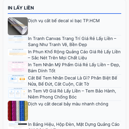
IN LẤY LIỀN
Dịch vụ cắt bế decal xi bạc TP.HCM
In Tranh Canvas Trang Trí Giá Rẻ Lấy Liền –
Sang Như Tranh Vẽ, Bền Đẹp
In Phun Khổ Rộng Quảng Cáo Giá Rẻ Lấy Liền
– Sắc Nét Trên Mọi Chất Liệu
In Tem Nhãn Mỹ Phẩm Giá Rẻ Lấy Liền – Đẹp,
Bám Dính Tốt
Cắt Bế Tem Nhãn Decal Là Gì? Phân Biệt Bế
Nửa, Bế Đứt, Cắt Cuộn, Cắt Tờ
In Tem Vỡ Giá Rẻ Lấy Liền – Tem Bảo Hành,
Niêm Phong Chống Bóc
Dịch vụ cắt decal bảy màu nhanh chóng
In Bảng Hiệu, Hộp Đèn, Mặt Dựng Quảng Cáo