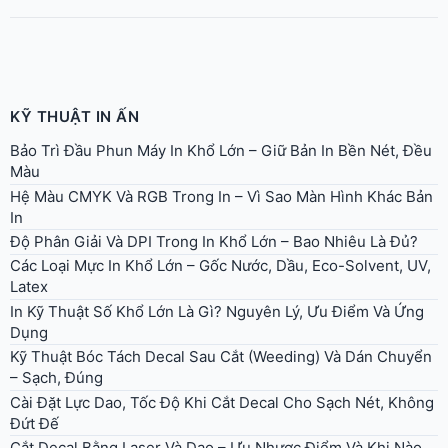
KỸ THUẬT IN ẤN
Bảo Trì Đầu Phun Máy In Khổ Lớn – Giữ Bản In Bền Nét, Đều
Màu
Hệ Màu CMYK Và RGB Trong In – Vì Sao Màn Hình Khác Bản
In
Độ Phân Giải Và DPI Trong In Khổ Lớn – Bao Nhiêu Là Đủ?
Các Loại Mực In Khổ Lớn – Gốc Nước, Dầu, Eco-Solvent, UV,
Latex
In Kỹ Thuật Số Khổ Lớn Là Gì? Nguyên Lý, Ưu Điểm Và Ứng
Dụng
Kỹ Thuật Bóc Tách Decal Sau Cắt (Weeding) Và Dán Chuyển
– Sạch, Đúng
Cài Đặt Lực Dao, Tốc Độ Khi Cắt Decal Cho Sạch Nét, Không
Đứt Đế
Cắt Decal Bằng Laser Và Dao – Ưu Nhược Điểm Và Khi Nào