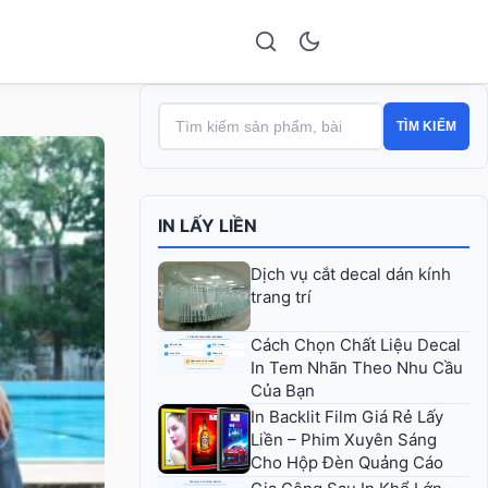
TÌM KIẾM
IN LẤY LIỀN
Dịch vụ cắt decal dán kính
trang trí
Cách Chọn Chất Liệu Decal
In Tem Nhãn Theo Nhu Cầu
Của Bạn
In Backlit Film Giá Rẻ Lấy
Liền – Phim Xuyên Sáng
Cho Hộp Đèn Quảng Cáo