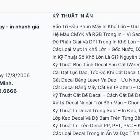
KỸ THUẬT IN ẤN
Bảo Trì Đầu Phun Máy In Khổ Lớn – Giữ
gay
-
in nhanh giá
Hệ Màu CMYK Và RGB Trong In – Vì Sao
Độ Phân Giải Và DPI Trong In Khổ Lớn 
Các Loại Mực In Khổ Lớn – Gốc Nước, Dầ
In Kỹ Thuật Số Khổ Lớn Là Gì? Nguyên
Kỹ Thuật Bóc Tách Decal Sau Cắt (Wee
Cài Đặt Lực Dao, Tốc Độ Khi Cắt Decal
y 17/8/2006.
Cắt Decal Bằng Laser Và Dao – Ưu Như
 Minh.
Cắt Decal Bằng Máy Cắt Bế (Plotter) – 
30.6666
Kỹ Thuật Cắt Bế Decal – Cách Cắt Bế D
Xử Lý Decal Ngoài Trời Bền Màu – Ch
Kỹ Thuật In Decal Trong Suốt – In Đẹp
Lớp Keo Decal Và Độ Bám Trên Từng B
Kỹ Thuật In Trên Decal PP, PET, PVC –
Các Loại Decal Trong In Ấn Và Đặc Tín