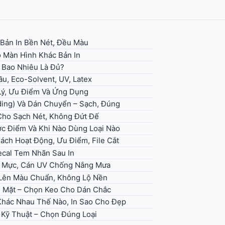
 Bản In Bền Nét, Đều Màu
 Màn Hình Khác Bản In
– Bao Nhiêu Là Đủ?
u, Eco-Solvent, UV, Latex
 Lý, Ưu Điểm Và Ứng Dụng
ding) Và Dán Chuyển – Sạch, Đúng
 Cho Sạch Nét, Không Đứt Đế
ợc Điểm Và Khi Nào Dùng Loại Nào
Cách Hoạt Động, Ưu Điểm, File Cắt
ecal Tem Nhãn Sau In
ọn Mực, Cán UV Chống Nắng Mưa
, Lên Màu Chuẩn, Không Lộ Nền
ề Mặt – Chọn Keo Cho Dán Chắc
 Khác Nhau Thế Nào, In Sao Cho Đẹp
h Kỹ Thuật – Chọn Đúng Loại