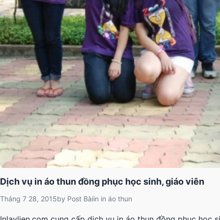
Dịch vụ in áo thun đồng phục học sinh, giáo viên
Tháng 7 28, 2015
by
Post Bài
in
in áo thun
Inlaylien.com cung cấp dịch vụ in áo thun đồng phục học s