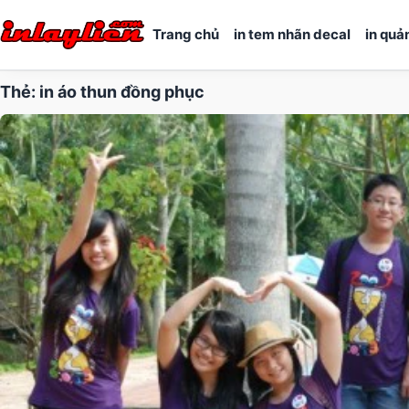
Trang chủ
in tem nhãn decal
in quả
Thẻ:
in áo thun đồng phục