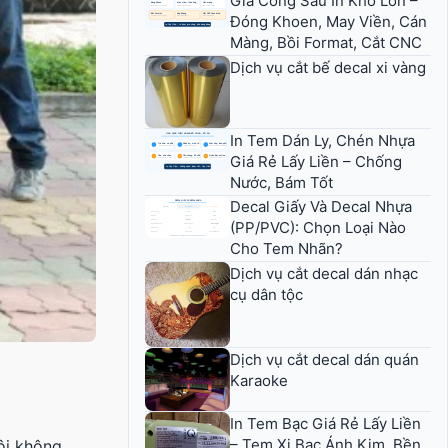
Gia Công Sau In Khổ Lớn –
Đóng Khoen, May Viền, Cán
Màng, Bồi Format, Cắt CNC
Dịch vụ cắt bế decal xi vàng
In Tem Dán Ly, Chén Nhựa
Giá Rẻ Lấy Liền – Chống
Nước, Bám Tốt
Decal Giấy Và Decal Nhựa
(PP/PVC): Chọn Loại Nào
Cho Tem Nhãn?
Dịch vụ cắt decal dán nhạc
cụ dân tộc
Dịch vụ cắt decal dán quán
Karaoke
In Tem Bạc Giá Rẻ Lấy Liền
– Tem Xi Bạc Ánh Kim, Bền,
tôi không…