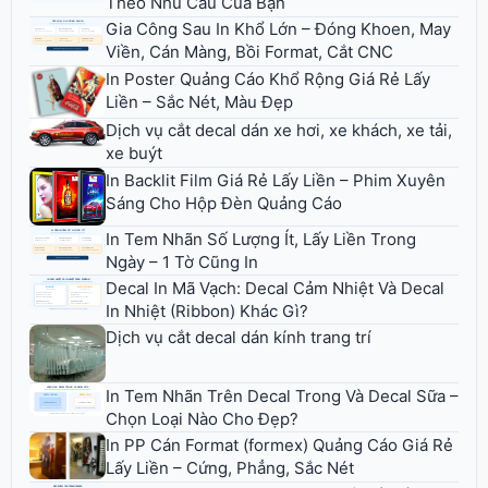
Theo Nhu Cầu Của Bạn
Gia Công Sau In Khổ Lớn – Đóng Khoen, May
Viền, Cán Màng, Bồi Format, Cắt CNC
In Poster Quảng Cáo Khổ Rộng Giá Rẻ Lấy
Liền – Sắc Nét, Màu Đẹp
Dịch vụ cắt decal dán xe hơi, xe khách, xe tải,
xe buýt
In Backlit Film Giá Rẻ Lấy Liền – Phim Xuyên
Sáng Cho Hộp Đèn Quảng Cáo
In Tem Nhãn Số Lượng Ít, Lấy Liền Trong
Ngày – 1 Tờ Cũng In
Decal In Mã Vạch: Decal Cảm Nhiệt Và Decal
In Nhiệt (Ribbon) Khác Gì?
Dịch vụ cắt decal dán kính trang trí
In Tem Nhãn Trên Decal Trong Và Decal Sữa –
Chọn Loại Nào Cho Đẹp?
In PP Cán Format (formex) Quảng Cáo Giá Rẻ
Lấy Liền – Cứng, Phẳng, Sắc Nét