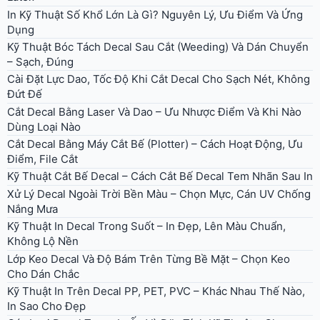
In Kỹ Thuật Số Khổ Lớn Là Gì? Nguyên Lý, Ưu Điểm Và Ứng
Dụng
Kỹ Thuật Bóc Tách Decal Sau Cắt (Weeding) Và Dán Chuyển
– Sạch, Đúng
Cài Đặt Lực Dao, Tốc Độ Khi Cắt Decal Cho Sạch Nét, Không
Đứt Đế
Cắt Decal Bằng Laser Và Dao – Ưu Nhược Điểm Và Khi Nào
Dùng Loại Nào
Cắt Decal Bằng Máy Cắt Bế (Plotter) – Cách Hoạt Động, Ưu
Điểm, File Cắt
Kỹ Thuật Cắt Bế Decal – Cách Cắt Bế Decal Tem Nhãn Sau In
Xử Lý Decal Ngoài Trời Bền Màu – Chọn Mực, Cán UV Chống
Nắng Mưa
Kỹ Thuật In Decal Trong Suốt – In Đẹp, Lên Màu Chuẩn,
Không Lộ Nền
Lớp Keo Decal Và Độ Bám Trên Từng Bề Mặt – Chọn Keo
Cho Dán Chắc
Kỹ Thuật In Trên Decal PP, PET, PVC – Khác Nhau Thế Nào,
In Sao Cho Đẹp