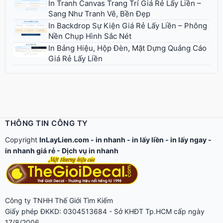
In Tranh Canvas Trang Trí Giá Rẻ Lấy Liền –
Sang Như Tranh Vẽ, Bền Đẹp
In Backdrop Sự Kiện Giá Rẻ Lấy Liền – Phông
Nền Chụp Hình Sắc Nét
In Bảng Hiệu, Hộp Đèn, Mặt Dựng Quảng Cáo
Giá Rẻ Lấy Liền
THÔNG TIN CÔNG TY
Copyright
InLayLien.com -
in nhanh
-
in lấy liền
-
in lấy ngay
-
in nhanh giá rẻ
-
Dịch vụ in nhanh
Công ty TNHH Thế Giới Tìm Kiếm
Giấy phép ĐKKD: 0304513684 - Sở KHĐT Tp.HCM cấp ngày
17/8/2006.