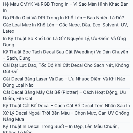
Hệ Màu CMYK Và RGB Trong In – Vì Sao Màn Hình Khác Bản
In
Độ Phân Giải Và DPI Trong In Khổ Lớn – Bao Nhiêu Là Đủ?
Các Loại Mực In Khổ Lớn – Gốc Nước, Dầu, Eco-Solvent, UV,
Latex
In Kỹ Thuật Số Khổ Lớn Là Gì? Nguyên Lý, Ưu Điểm Và Ứng
Dụng
Kỹ Thuật Bóc Tách Decal Sau Cắt (Weeding) Và Dán Chuyển
– Sạch, Đúng
Cài Đặt Lực Dao, Tốc Độ Khi Cắt Decal Cho Sạch Nét, Không
Đứt Đế
Cắt Decal Bằng Laser Và Dao – Ưu Nhược Điểm Và Khi Nào
Dùng Loại Nào
Cắt Decal Bằng Máy Cắt Bế (Plotter) – Cách Hoạt Động, Ưu
Điểm, File Cắt
Kỹ Thuật Cắt Bế Decal – Cách Cắt Bế Decal Tem Nhãn Sau In
Xử Lý Decal Ngoài Trời Bền Màu – Chọn Mực, Cán UV Chống
Nắng Mưa
Kỹ Thuật In Decal Trong Suốt – In Đẹp, Lên Màu Chuẩn,
Không Lộ Nền