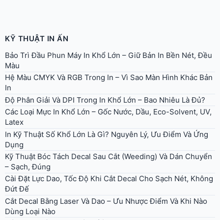
KỸ THUẬT IN ẤN
Bảo Trì Đầu Phun Máy In Khổ Lớn – Giữ Bản In Bền Nét, Đều
Màu
Hệ Màu CMYK Và RGB Trong In – Vì Sao Màn Hình Khác Bản
In
Độ Phân Giải Và DPI Trong In Khổ Lớn – Bao Nhiêu Là Đủ?
Các Loại Mực In Khổ Lớn – Gốc Nước, Dầu, Eco-Solvent, UV,
Latex
In Kỹ Thuật Số Khổ Lớn Là Gì? Nguyên Lý, Ưu Điểm Và Ứng
Dụng
Kỹ Thuật Bóc Tách Decal Sau Cắt (Weeding) Và Dán Chuyển
– Sạch, Đúng
Cài Đặt Lực Dao, Tốc Độ Khi Cắt Decal Cho Sạch Nét, Không
Đứt Đế
Cắt Decal Bằng Laser Và Dao – Ưu Nhược Điểm Và Khi Nào
Dùng Loại Nào