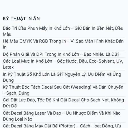
KỸ THUẬT IN ẤN
Bảo Trì Đầu Phun Máy In Khổ Lớn – Giữ Bản In Bền Nét, Đều
Màu
Hệ Màu CMYK Và RGB Trong In – Vì Sao Màn Hình Khác Bản
In
Độ Phân Giải Và DPI Trong In Khổ Lớn – Bao Nhiêu Là Đủ?
Các Loại Mực In Khổ Lớn – Gốc Nước, Dầu, Eco-Solvent, UV,
Latex
In Kỹ Thuật Số Khổ Lớn Là Gì? Nguyên Lý, Ưu Điểm Và Ứng
Dụng
Kỹ Thuật Bóc Tách Decal Sau Cắt (Weeding) Và Dán Chuyển
– Sạch, Đúng
Cài Đặt Lực Dao, Tốc Độ Khi Cắt Decal Cho Sạch Nét, Không
Đứt Đế
Cắt Decal Bằng Laser Và Dao – Ưu Nhược Điểm Và Khi Nào
Dùng Loại Nào
Cắt Decal Bằng Máy Cắt Bế (Plotter) – Cách Hoạt Động, Ưu