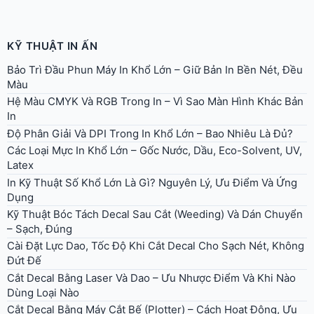
KỸ THUẬT IN ẤN
Bảo Trì Đầu Phun Máy In Khổ Lớn – Giữ Bản In Bền Nét, Đều
Màu
Hệ Màu CMYK Và RGB Trong In – Vì Sao Màn Hình Khác Bản
In
Độ Phân Giải Và DPI Trong In Khổ Lớn – Bao Nhiêu Là Đủ?
Các Loại Mực In Khổ Lớn – Gốc Nước, Dầu, Eco-Solvent, UV,
Latex
In Kỹ Thuật Số Khổ Lớn Là Gì? Nguyên Lý, Ưu Điểm Và Ứng
Dụng
Kỹ Thuật Bóc Tách Decal Sau Cắt (Weeding) Và Dán Chuyển
– Sạch, Đúng
Cài Đặt Lực Dao, Tốc Độ Khi Cắt Decal Cho Sạch Nét, Không
Đứt Đế
Cắt Decal Bằng Laser Và Dao – Ưu Nhược Điểm Và Khi Nào
Dùng Loại Nào
Cắt Decal Bằng Máy Cắt Bế (Plotter) – Cách Hoạt Động, Ưu