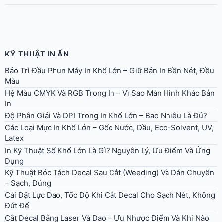
KỸ THUẬT IN ẤN
Bảo Trì Đầu Phun Máy In Khổ Lớn – Giữ Bản In Bền Nét, Đều
Màu
Hệ Màu CMYK Và RGB Trong In – Vì Sao Màn Hình Khác Bản
In
Độ Phân Giải Và DPI Trong In Khổ Lớn – Bao Nhiêu Là Đủ?
Các Loại Mực In Khổ Lớn – Gốc Nước, Dầu, Eco-Solvent, UV,
Latex
In Kỹ Thuật Số Khổ Lớn Là Gì? Nguyên Lý, Ưu Điểm Và Ứng
Dụng
Kỹ Thuật Bóc Tách Decal Sau Cắt (Weeding) Và Dán Chuyển
– Sạch, Đúng
Cài Đặt Lực Dao, Tốc Độ Khi Cắt Decal Cho Sạch Nét, Không
Đứt Đế
Cắt Decal Bằng Laser Và Dao – Ưu Nhược Điểm Và Khi Nào