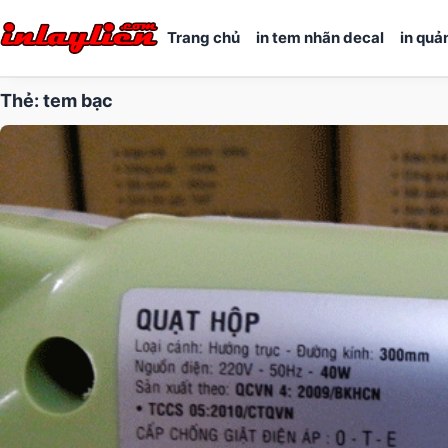
Trang chủ
in tem nhãn decal
in quả
Thẻ:
tem bạc