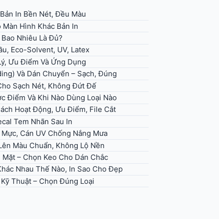
 Bản In Bền Nét, Đều Màu
 Màn Hình Khác Bản In
– Bao Nhiêu Là Đủ?
u, Eco-Solvent, UV, Latex
 Lý, Ưu Điểm Và Ứng Dụng
ding) Và Dán Chuyển – Sạch, Đúng
 Cho Sạch Nét, Không Đứt Đế
ợc Điểm Và Khi Nào Dùng Loại Nào
Cách Hoạt Động, Ưu Điểm, File Cắt
ecal Tem Nhãn Sau In
ọn Mực, Cán UV Chống Nắng Mưa
, Lên Màu Chuẩn, Không Lộ Nền
ề Mặt – Chọn Keo Cho Dán Chắc
 Khác Nhau Thế Nào, In Sao Cho Đẹp
h Kỹ Thuật – Chọn Đúng Loại