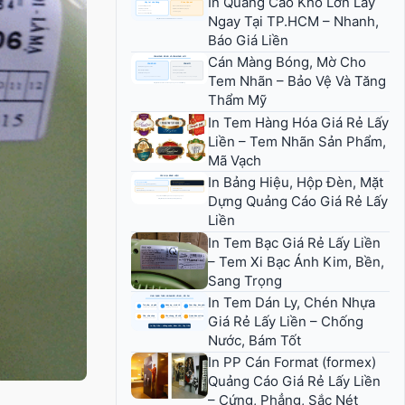
In Quảng Cáo Khổ Lớn Lấy
Ngay Tại TP.HCM – Nhanh,
Báo Giá Liền
Cán Màng Bóng, Mờ Cho
Tem Nhãn – Bảo Vệ Và Tăng
Thẩm Mỹ
In Tem Hàng Hóa Giá Rẻ Lấy
Liền – Tem Nhãn Sản Phẩm,
Mã Vạch
In Bảng Hiệu, Hộp Đèn, Mặt
Dựng Quảng Cáo Giá Rẻ Lấy
Liền
In Tem Bạc Giá Rẻ Lấy Liền
– Tem Xi Bạc Ánh Kim, Bền,
Sang Trọng
In Tem Dán Ly, Chén Nhựa
Giá Rẻ Lấy Liền – Chống
Nước, Bám Tốt
In PP Cán Format (formex)
Quảng Cáo Giá Rẻ Lấy Liền
– Cứng, Phẳng, Sắc Nét