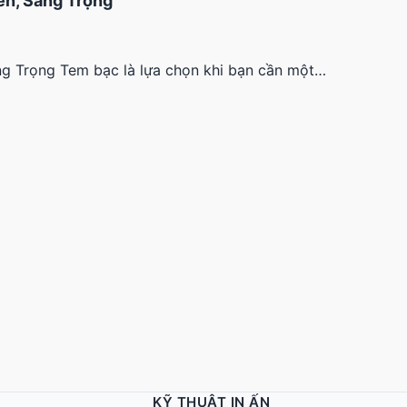
ền, Sang Trọng
ng Trọng Tem bạc là lựa chọn khi bạn cần một…
KỸ THUẬT IN ẤN