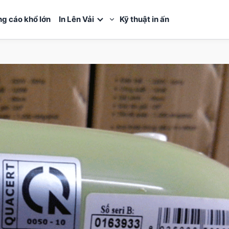
ng cáo khổ lớn
In Lên Vải
Kỹ thuật in ấn