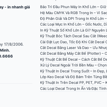
Bảo Trì Đầu Phun Máy In Khổ Lớn – Giữ
gay
-
in nhanh giá
Hệ Màu CMYK Và RGB Trong In – Vì Sao
Độ Phân Giải Và DPI Trong In Khổ Lớn 
Các Loại Mực In Khổ Lớn – Gốc Nước, Dầ
In Kỹ Thuật Số Khổ Lớn Là Gì? Nguyên
Kỹ Thuật Bóc Tách Decal Sau Cắt (Wee
Cài Đặt Lực Dao, Tốc Độ Khi Cắt Decal
y 17/8/2006.
Cắt Decal Bằng Laser Và Dao – Ưu Như
 Minh.
Cắt Decal Bằng Máy Cắt Bế (Plotter) – 
30.6666
Kỹ Thuật Cắt Bế Decal – Cách Cắt Bế D
Xử Lý Decal Ngoài Trời Bền Màu – Ch
Kỹ Thuật In Decal Trong Suốt – In Đẹp
Lớp Keo Decal Và Độ Bám Trên Từng B
Kỹ Thuật In Trên Decal PP, PET, PVC –
Các Loại Decal Trong In Ấn Và Đặc Tín