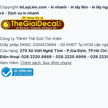
Copyright
InLayLien.com -
in nhanh
-
in lấy liền
-
in lấy n
rẻ
-
Dịch vụ in nhanh
Công ty TNHH Thế Giới Tìm Kiếm
Giấy phép ĐKKD: 0304513684 - Sở KHĐT Tp.HCM cấp ngà
Cửa hàng:
279 Xô Viết Nghệ Tĩnh - P.Gia Định, TP.Hồ Chí
Điện thoại: 028.2220.8888 - 028.2220.9999 - 028.22
Xem thêm:
Chính sách, Quy định chung