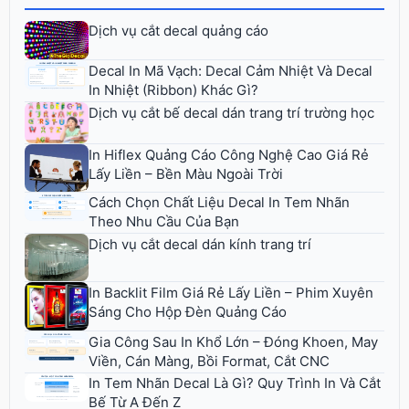
Dịch vụ cắt decal quảng cáo
Decal In Mã Vạch: Decal Cảm Nhiệt Và Decal
In Nhiệt (Ribbon) Khác Gì?
Dịch vụ cắt bế decal dán trang trí trường học
In Hiflex Quảng Cáo Công Nghệ Cao Giá Rẻ
Lấy Liền – Bền Màu Ngoài Trời
Cách Chọn Chất Liệu Decal In Tem Nhãn
Theo Nhu Cầu Của Bạn
Dịch vụ cắt decal dán kính trang trí
In Backlit Film Giá Rẻ Lấy Liền – Phim Xuyên
Sáng Cho Hộp Đèn Quảng Cáo
Gia Công Sau In Khổ Lớn – Đóng Khoen, May
Viền, Cán Màng, Bồi Format, Cắt CNC
In Tem Nhãn Decal Là Gì? Quy Trình In Và Cắt
Bế Từ A Đến Z