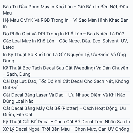
Bảo Trì Đầu Phun Máy In Khổ Lớn – Giữ Bản In Bền Nét, Đều
Màu
Hệ Màu CMYK Và RGB Trong In – Vì Sao Màn Hình Khác Bản
In
Độ Phân Giải Và DPI Trong In Khổ Lớn – Bao Nhiêu Là Đủ?
Các Loại Mực In Khổ Lớn – Gốc Nước, Dầu, Eco-Solvent, UV,
Latex
In Kỹ Thuật Số Khổ Lớn Là Gì? Nguyên Lý, Ưu Điểm Và Ứng
Dụng
Kỹ Thuật Bóc Tách Decal Sau Cắt (Weeding) Và Dán Chuyển
– Sạch, Đúng
Cài Đặt Lực Dao, Tốc Độ Khi Cắt Decal Cho Sạch Nét, Không
Đứt Đế
Cắt Decal Bằng Laser Và Dao – Ưu Nhược Điểm Và Khi Nào
Dùng Loại Nào
Cắt Decal Bằng Máy Cắt Bế (Plotter) – Cách Hoạt Động, Ưu
Điểm, File Cắt
Kỹ Thuật Cắt Bế Decal – Cách Cắt Bế Decal Tem Nhãn Sau In
Xử Lý Decal Ngoài Trời Bền Màu – Chọn Mực, Cán UV Chống