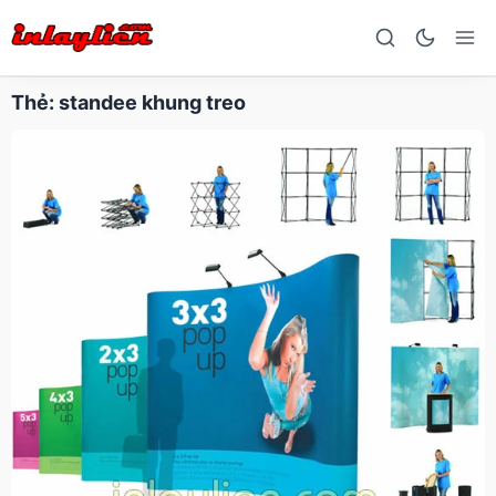
Thẻ:
standee khung treo