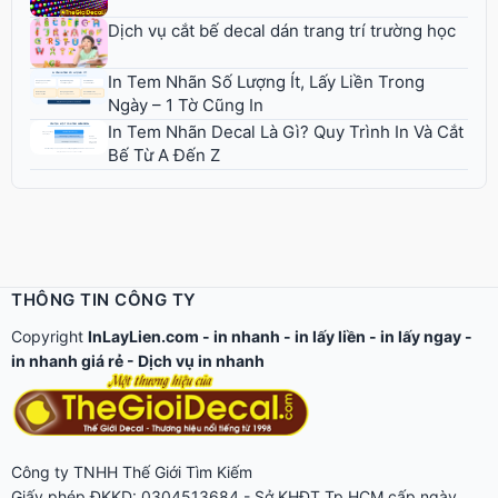
Dịch vụ cắt bế decal dán trang trí trường học
In Tem Nhãn Số Lượng Ít, Lấy Liền Trong
Ngày – 1 Tờ Cũng In
In Tem Nhãn Decal Là Gì? Quy Trình In Và Cắt
Bế Từ A Đến Z
THÔNG TIN CÔNG TY
Copyright
InLayLien.com -
in nhanh
-
in lấy liền
-
in lấy ngay
-
in nhanh giá rẻ
-
Dịch vụ in nhanh
Công ty TNHH Thế Giới Tìm Kiếm
Giấy phép ĐKKD: 0304513684 - Sở KHĐT Tp.HCM cấp ngày