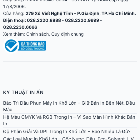
17/8/2006.
Cửa hàng:
279 Xô Viết Nghệ Tĩnh - P.Gia Định, TP.Hồ Chí Minh.
Điện thoại: 028.2220.8888 - 028.2220.9999 -
028.2230.6666
Xem thêm:
Chính sách, Quy định chung
KỸ THUẬT IN ẤN
Bảo Trì Đầu Phun Máy In Khổ Lớn – Giữ Bản In Bền Nét, Đều
Màu
Hệ Màu CMYK Và RGB Trong In – Vì Sao Màn Hình Khác Bản
In
Độ Phân Giải Và DPI Trong In Khổ Lớn – Bao Nhiêu Là Đủ?
Các Loại Mực In Khổ Lớn – Gốc Nước, Dầu, Eco-Solvent, UV,