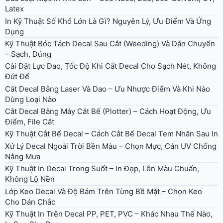
Latex
In Kỹ Thuật Số Khổ Lớn Là Gì? Nguyên Lý, Ưu Điểm Và Ứng
Dụng
Kỹ Thuật Bóc Tách Decal Sau Cắt (Weeding) Và Dán Chuyển
– Sạch, Đúng
Cài Đặt Lực Dao, Tốc Độ Khi Cắt Decal Cho Sạch Nét, Không
Đứt Đế
Cắt Decal Bằng Laser Và Dao – Ưu Nhược Điểm Và Khi Nào
Dùng Loại Nào
Cắt Decal Bằng Máy Cắt Bế (Plotter) – Cách Hoạt Động, Ưu
Điểm, File Cắt
Kỹ Thuật Cắt Bế Decal – Cách Cắt Bế Decal Tem Nhãn Sau In
Xử Lý Decal Ngoài Trời Bền Màu – Chọn Mực, Cán UV Chống
Nắng Mưa
Kỹ Thuật In Decal Trong Suốt – In Đẹp, Lên Màu Chuẩn,
Không Lộ Nền
Lớp Keo Decal Và Độ Bám Trên Từng Bề Mặt – Chọn Keo
Cho Dán Chắc
Kỹ Thuật In Trên Decal PP, PET, PVC – Khác Nhau Thế Nào,