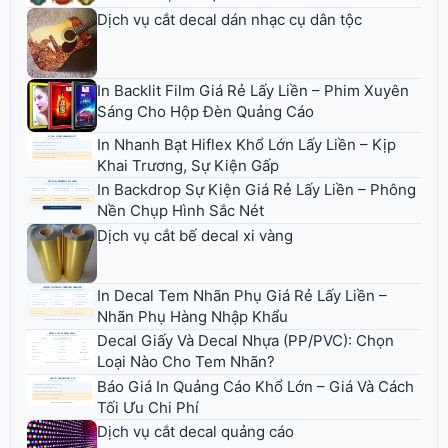
Dịch vụ cắt decal dán nhạc cụ dân tộc
In Backlit Film Giá Rẻ Lấy Liền – Phim Xuyên
Sáng Cho Hộp Đèn Quảng Cáo
In Nhanh Bạt Hiflex Khổ Lớn Lấy Liền – Kịp
Khai Trương, Sự Kiện Gấp
In Backdrop Sự Kiện Giá Rẻ Lấy Liền – Phông
Nền Chụp Hình Sắc Nét
Dịch vụ cắt bế decal xi vàng
In Decal Tem Nhãn Phụ Giá Rẻ Lấy Liền –
Nhãn Phụ Hàng Nhập Khẩu
Decal Giấy Và Decal Nhựa (PP/PVC): Chọn
Loại Nào Cho Tem Nhãn?
Báo Giá In Quảng Cáo Khổ Lớn – Giá Và Cách
Tối Ưu Chi Phí
Dịch vụ cắt decal quảng cáo