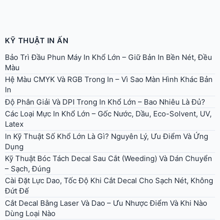
KỸ THUẬT IN ẤN
Bảo Trì Đầu Phun Máy In Khổ Lớn – Giữ Bản In Bền Nét, Đều
Màu
Hệ Màu CMYK Và RGB Trong In – Vì Sao Màn Hình Khác Bản
In
Độ Phân Giải Và DPI Trong In Khổ Lớn – Bao Nhiêu Là Đủ?
Các Loại Mực In Khổ Lớn – Gốc Nước, Dầu, Eco-Solvent, UV,
Latex
In Kỹ Thuật Số Khổ Lớn Là Gì? Nguyên Lý, Ưu Điểm Và Ứng
Dụng
Kỹ Thuật Bóc Tách Decal Sau Cắt (Weeding) Và Dán Chuyển
– Sạch, Đúng
Cài Đặt Lực Dao, Tốc Độ Khi Cắt Decal Cho Sạch Nét, Không
Đứt Đế
Cắt Decal Bằng Laser Và Dao – Ưu Nhược Điểm Và Khi Nào
Dùng Loại Nào